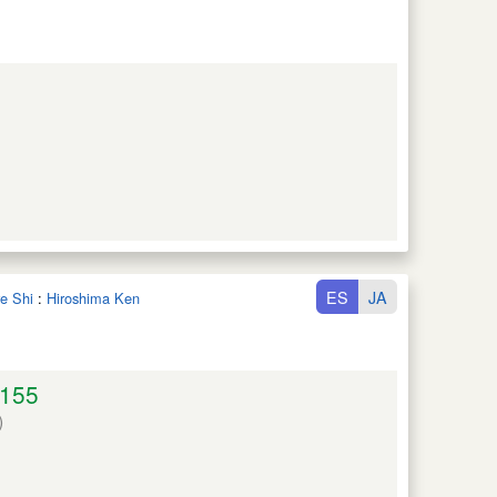
ES
JA
e Shi
:
Hiroshima Ken
155
)