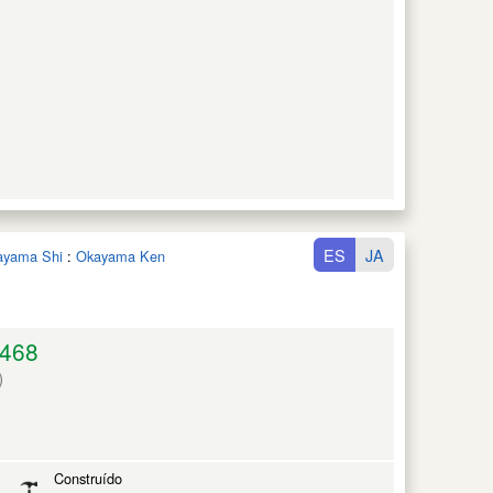
ES
JA
ayama Shi
:
Okayama Ken
468
)
Construído