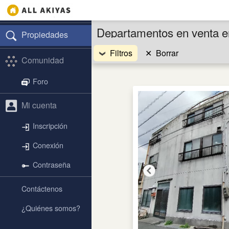
Departamentos en venta 
Propiedades
Filtros
✕
Borrar
Comunidad
Foro
Mi cuenta
Inscripción
Conexión
Contraseña
Contáctenos
¿Quiénes somos?