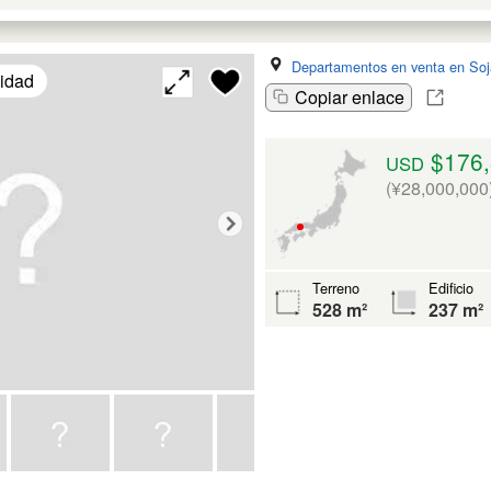
Departamentos en venta en Soj
lidad
Copiar enlace
$176,
USD
(¥28,000,000
Terreno
Edificio
528 m²
237 m²