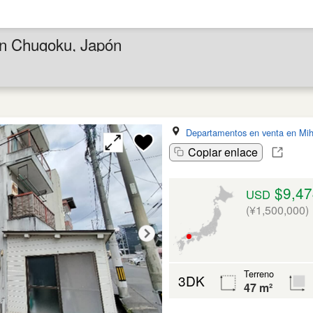
en Chugoku, Japón
Departamentos en venta en Mih
Copiar enlace
$9,47
USD
(¥1,500,000)
Terreno
3DK
47 m²