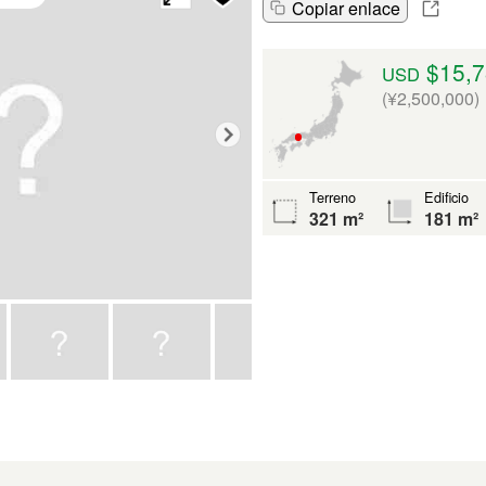
Copiar enlace
$15,7
USD
(¥2,500,000)
Terreno
Edificio
321 m²
181 m²