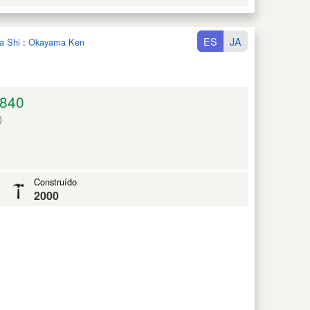
ES
JA
a Shi
:
Okayama Ken
840
)
Construído
2000