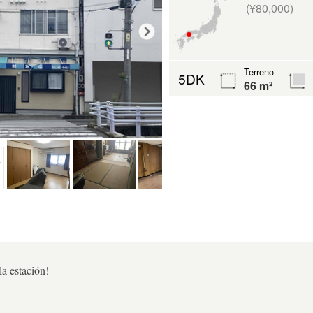
(¥80,000)
Terreno
5DK
66 m²
la estación!