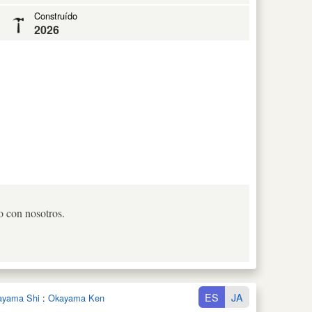
Construído
2026
o con nosotros.
ES
JA
ayama Shi
:
Okayama Ken