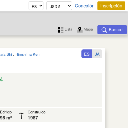
Conexión
Inscripción
Lista
Mapa
Buscar
ES
JA
ara Shi
:
Hiroshima Ken
4
Edificio
Construído
98 m²
1987