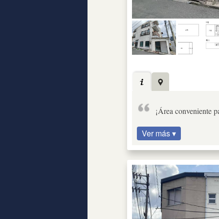
¡Área conveniente pa
Ver más ▾