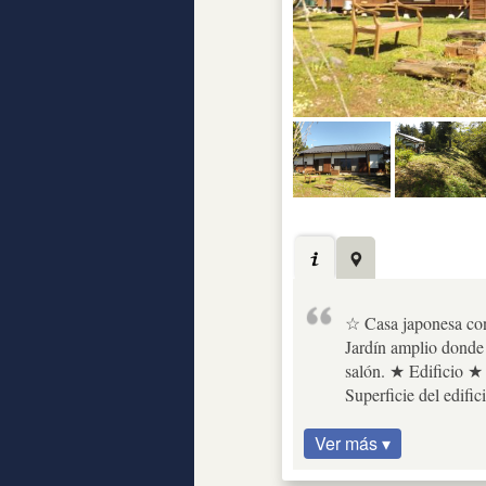
☆ Casa japonesa con 
Jardín amplio donde 
salón. ★ Edificio ★
Superficie del edific
Ver más ▾