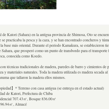
al de Katori (Sahara) en la antigua provincia de Shimosa, Oto se encuent
 se practicaba la pesca y la caza, y se han encontrado concheros y túm
 la base más oriental. Durante el período Kamakura, se establecieron tie
e Sahara, que prosperó como un punto de transbordo para el transporte fl
época, conocida como Koedo.
con técnicas tradicionales de madera, paredes de barro y cimientos de 
za y materiales naturales. Toda la madera utilizada es madera secada 
nnuma que tallaron la madera ellos mismos.
iedad】* Terreno con casa antigua (se entrega en el estado actual)
dad de Katori, Prefectura de Chiba
esidencial 707.43㎡, Bosque 836.00㎡
a 96.94㎡, Almacé