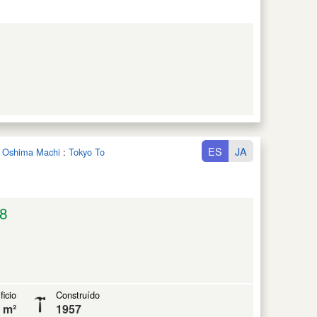
ES
JA
n Oshima Machi
:
Tokyo To
8
ficio
Construído
 m²
1957