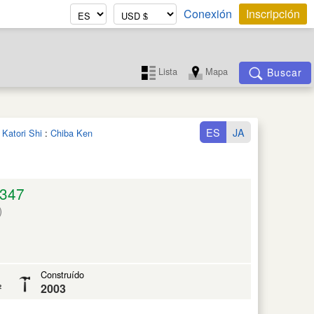
Conexión
Inscripción
Lista
Mapa
Buscar
ES
JA
 Katori Shi
:
Chiba Ken
347
)
Construído
²
2003