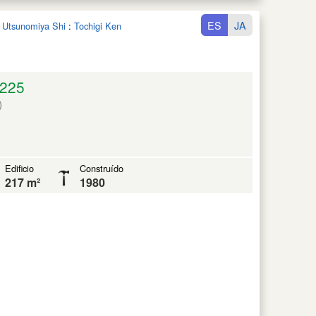
ES
JA
n Utsunomiya Shi
:
Tochigi Ken
225
)
Edificio
Construído
217 m²
1980