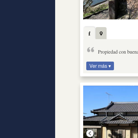
Propiedad con buena
Ver más ▾