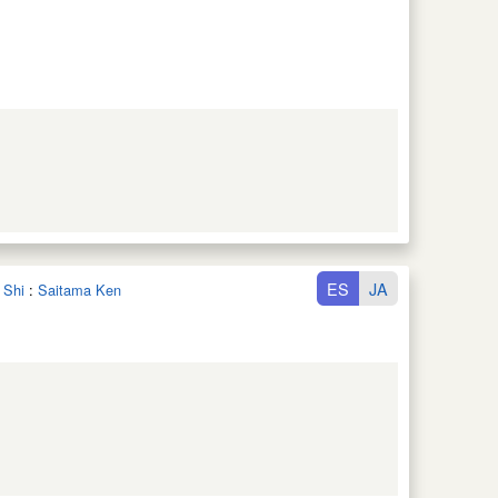
ES
JA
 Shi
:
Saitama Ken