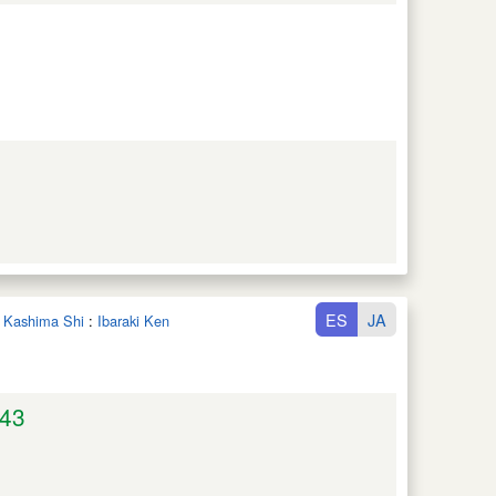
ES
JA
n Kashima Shi
:
Ibaraki Ken
43