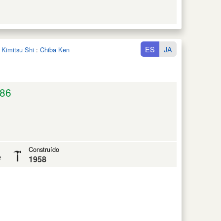
ES
JA
 Kimitsu Shi
:
Chiba Ken
86
Construído
²
1958