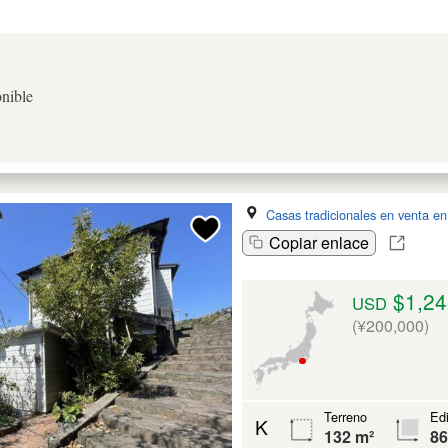
nible
Casas tradicionales en venta e
Copiar enlace
$1,24
USD
(¥200,000)
Terreno
Edi
K
132 m²
86