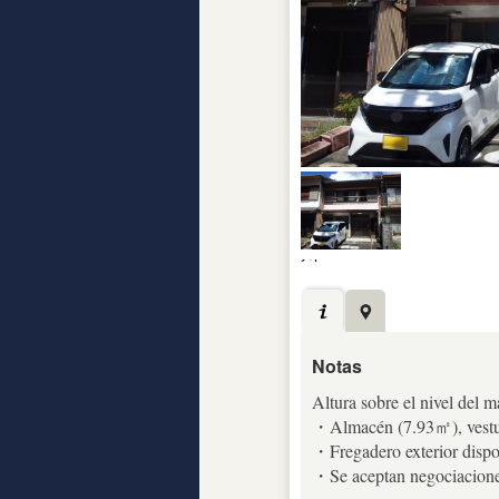
Notas
Altura sobre el nivel del m
・Almacén (7.93㎡), vestua
・Fregadero exterior dispo
・Se aceptan negociaciones