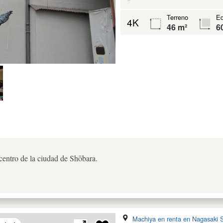
Terreno
Ed
4K
46 m²
6
centro de la ciudad de Shōbara.
Machiya en renta en Nagasaki 