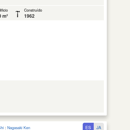
ificio
Construído
0 m²
1962
ES
JA
Shi
:
Nagasaki Ken