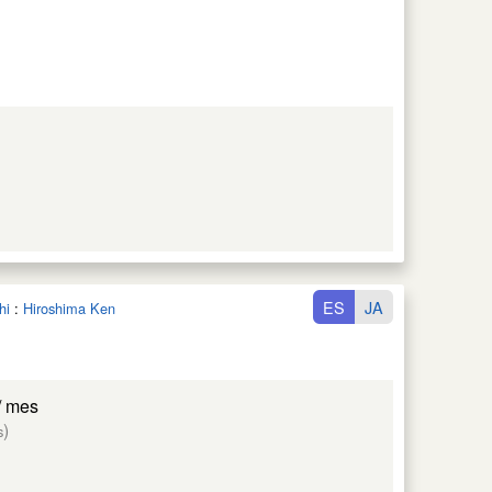
ES
JA
hi
:
Hiroshima Ken
/ mes
)
s