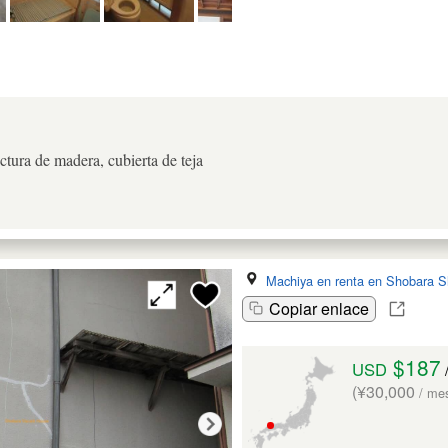
ctura de madera, cubierta de teja
Machiya en renta en Shobara S
Copiar enlace
$187
USD
(¥30,000
/ me