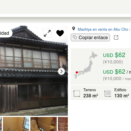
Machiya en venta en Abu Cho
lidad
Copiar enlace
$62
USD
(¥10,000)
$62
USD
/ 
(¥10,000
/ me
Terreno
Edificio
238 m²
130 m²