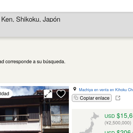
 Ken, Shikoku, Japón
ad corresponde a su búsqueda.
Machiya en venta en Kihoku Ch
lidad
Copiar enlace
$15,6
USD
(¥2,500,000)
$206
USD