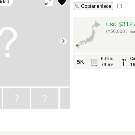
lidad
Copiar enlace
$312
USD
(¥50,000
/ me
Edificio
Co
5K
74 m²
1