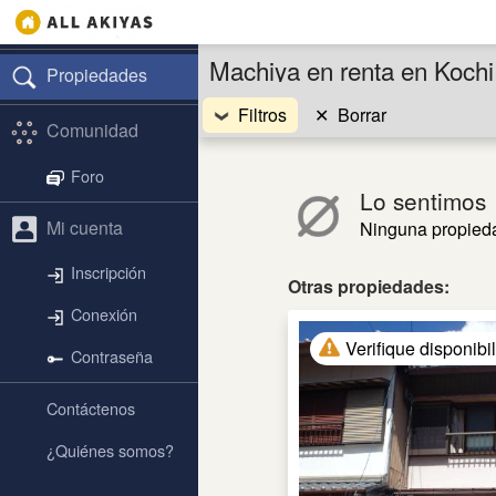
Machiya en renta en Kochi
Propiedades
Filtros
✕
Borrar
Comunidad
Foro
Lo sentimos
Mi cuenta
Ninguna propied
Inscripción
Otras propiedades:
Conexión
Verifique disponibi
Contraseña
Contáctenos
¿Quiénes somos?