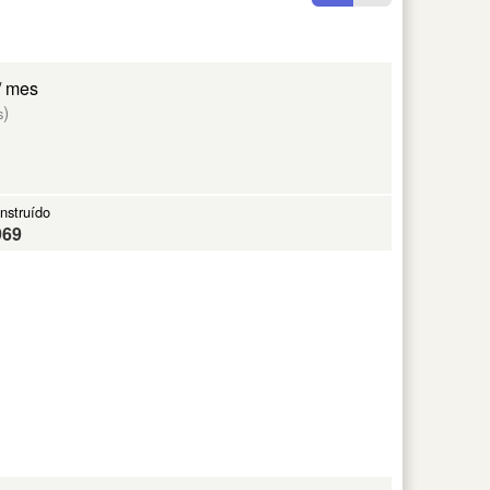
/ mes
)
s
nstruído
969