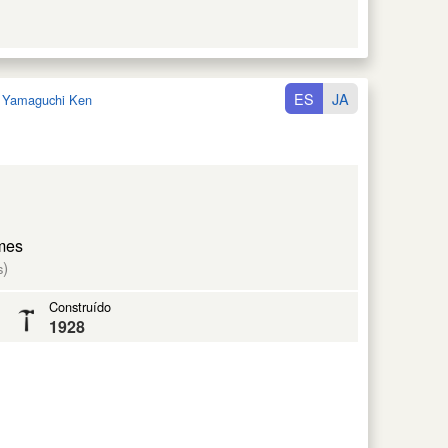
ES
JA
:
Yamaguchi Ken
mes
)
s
Construído
1928