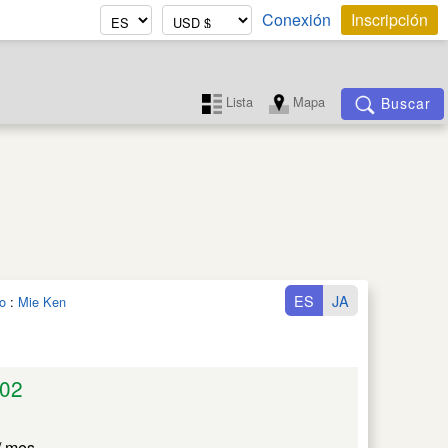
Conexión
Inscripción
Lista
Mapa
Buscar
ES
JA
o
:
Mie Ken
02
/ mes