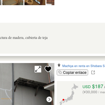
ctura de madera, cubierta de teja
Machiya en renta en Shobara S
Copiar enlace
$187
USD
(¥30,000
/ me