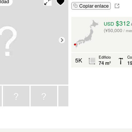
lidad
Copiar enlace
$312
USD
(¥50,000
/ me
Edificio
Co
5K
74 m²
1