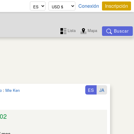
Conexión
Inscripción
Lista
Mapa
Buscar
ES
JA
o
:
Mie Ken
02
/ mes