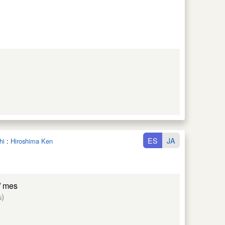
ES
JA
hi
:
Hiroshima Ken
/ mes
)
s