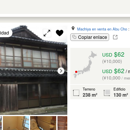
Machiya en venta en Abu Cho
lidad
Copiar enlace
$62
USD
(¥10,000)
$62
USD
/ 
(¥10,000
/ me
Terreno
Edificio
238 m²
130 m²