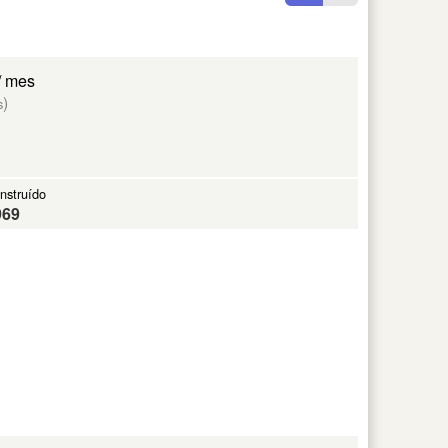
/ mes
)
s
nstruído
969