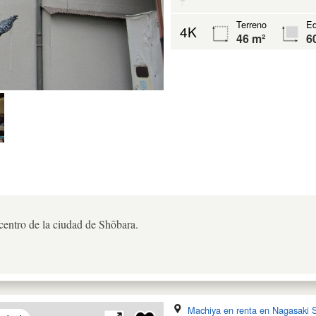
Terreno
Ed
4K
46 m²
6
centro de la ciudad de Shōbara.
Machiya en renta en Nagasaki 