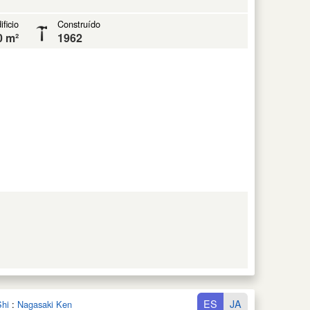
ificio
Construído
0 m²
1962
ES
JA
Shi
:
Nagasaki Ken