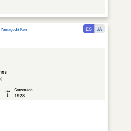
ES
JA
:
Yamaguchi Ken
mes
)
s
Construído
1928