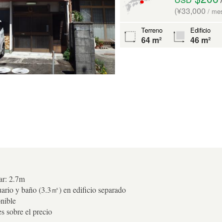
(¥33,000
/ me
Terreno
Edificio
64 m²
46 m²
ar: 2.7m
rio y baño (3.3㎡) en edificio separado
nible
 sobre el precio