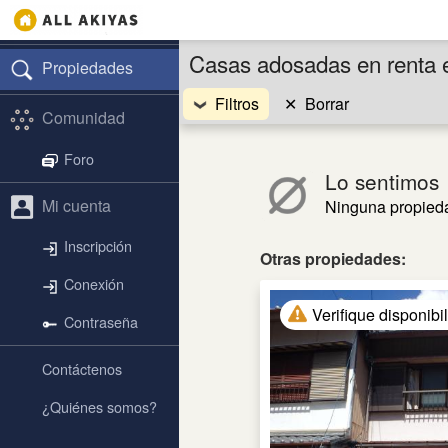
Casas adosadas en renta 
Propiedades
Filtros
✕
Borrar
Comunidad
Foro
Lo sentimos
Mi cuenta
Ninguna propied
Inscripción
Otras propiedades:
Conexión
Verifique disponibi
Contraseña
Contáctenos
¿Quiénes somos?