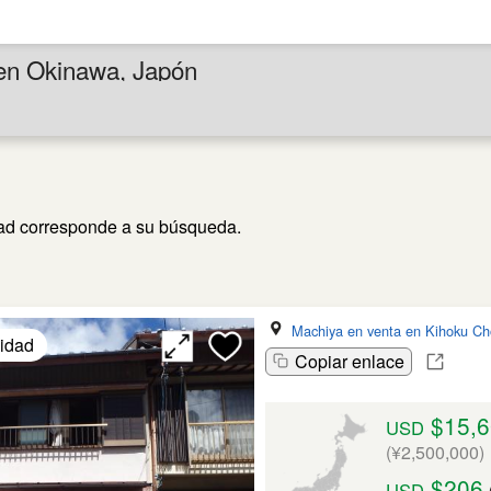
en Okinawa, Japón
ad corresponde a su búsqueda.
Machiya en venta en Kihoku Ch
lidad
Copiar enlace
$15,6
USD
(¥2,500,000)
$206
USD