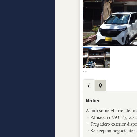
Notas
Altura sobre el nivel del m
・Almacén (7.93㎡), vestua
・Fregadero exterior dispo
・Se aceptan negociaciones