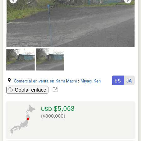
ES
JA
Comercial en venta en Kami Machi
:
Miyagi Ken
Copiar enlace
$5,053
USD
(¥800,000)