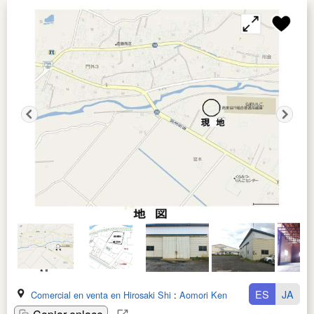
ES
JA
Comercial en venta en Hirosaki Shi
:
Aomori Ken