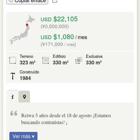
Copiar enlace
$22,105
USD
(¥3,500,000)
$1,080
USD
/ mes
(¥171,000
)
/ mes
Terreno
Edificio
Exclusiva
323 m²
330 m²
330 m²
Construído
1984
Reiwa 5 años desde el 18 de agosto ¡Estamos
buscando contratistas! ¡
Ver más ▾