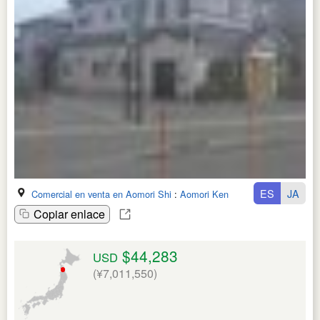
ES
JA
Comercial en venta en Aomori Shi
:
Aomori Ken
Copiar enlace
$44,283
USD
(¥7,011,550)