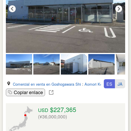
ES
JA
Comercial en venta en Goshogawara Shi
:
Aomori Ken
Copiar enlace
$227,365
USD
(¥36,000,000)