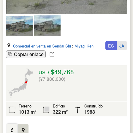
ES
JA
Comercial en venta en Sendai Shi
:
Miyagi Ken
Copiar enlace
$49,768
USD
(¥7,880,000)
Terreno
Edificio
Construído
1013 m²
322 m²
1988