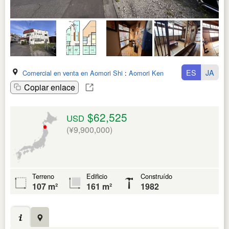
ES
JA
Comercial en venta en Aomori Shi
:
Aomori Ken
Copiar enlace
$62,525
USD
(¥9,900,000)
Terreno
Edificio
Construído
107 m²
161 m²
1982