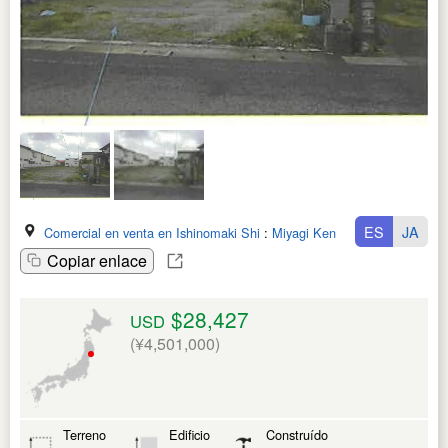
ES
JA
Comercial en venta en Ishinomaki Shi
:
Miyagi Ken
Copiar enlace
$28,427
USD
(¥4,501,000)
Terreno
Edificio
Construído