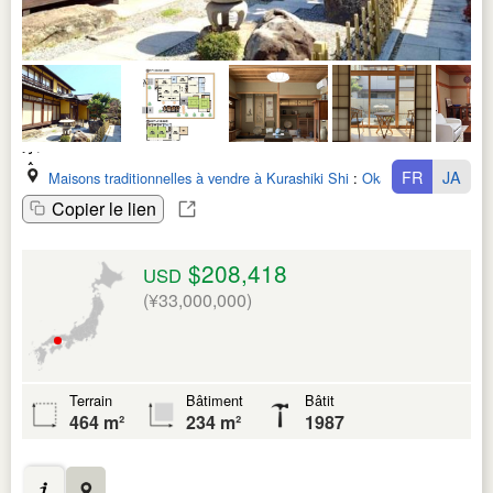
FR
JA
Maisons traditionnelles à vendre à Kurashiki Shi
:
Okayama Ken
Copier le lien
$208,418
USD
(¥33,000,000)
Terrain
Bâtiment
Bâtit
464 m²
234 m²
1987