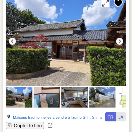
FR
JA
Maisons traditionnelles à vendre à Izumo Shi
:
Shimane Ken
Copier le lien