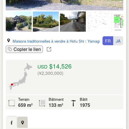
FR
JA
Maisons traditionnelles à vendre à Hofu Shi
:
Yamaguchi Ken
Copier le lien
$14,526
USD
(¥2,300,000)
Terrain
Bâtiment
Bâtit
659 m²
133 m²
1975