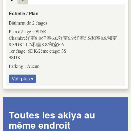
Échelle / Plan
Bâtiment de 2 étages
Plan d'étage : 9SDK
Chambre洋室8.8/洋室6.6/洋室6.9/洋室5.5/和室8.8/和室
8.8/DK11.7/和室8.8/和室6.6
1er étage: 6DK/2ème étage: 3S
9SDK
Parking : Aucun
Voir plus ▾
Toutes les akiya au
même endroit