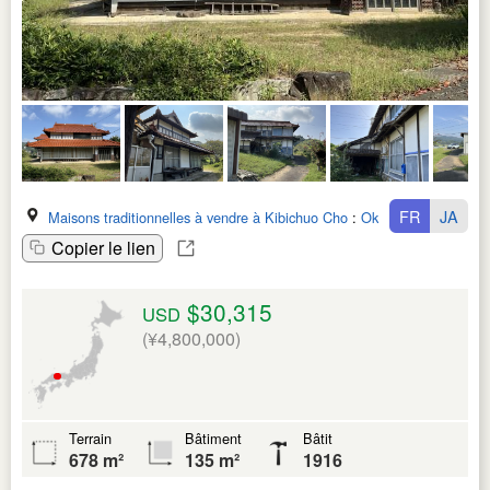
FR
JA
Maisons traditionnelles à vendre à Kibichuo Cho
:
Okayama Ken
Copier le lien
$30,315
USD
(¥4,800,000)
Terrain
Bâtiment
Bâtit
678 m²
135 m²
1916