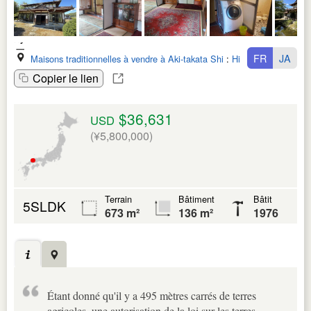
FR
JA
Maisons traditionnelles à vendre à Aki-takata Shi
:
Hiroshima Ken
Copier le lien
$36,631
USD
(¥5,800,000)
Terrain
Bâtiment
Bâtit
5SLDK
673 m²
136 m²
1976
Étant donné qu'il y a 495 mètres carrés de terres
agricoles, une autorisation de la loi sur les terres