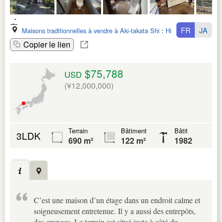
FR
JA
Maisons traditionnelles à vendre à Aki-takata Shi
:
Hiroshima Ken
Copier le lien
$75,788
USD
(¥12,000,000)
Terrain
Bâtiment
Bâtit
3LDK
690 m²
122 m²
1982
C’est une maison d’un étage dans un endroit calme et
soigneusement entretenue. Il y a aussi des entrepôts,
des granges. Le terrain est situé juste à côté du