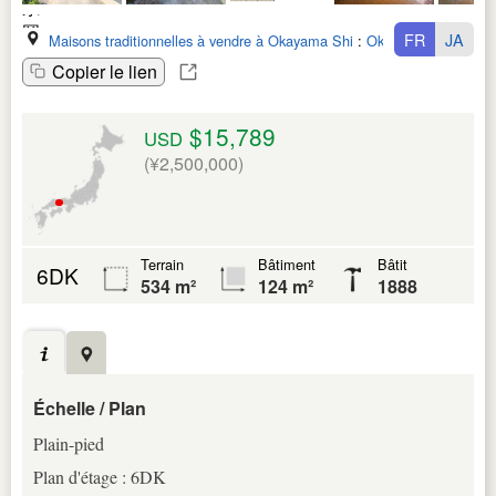
FR
JA
Maisons traditionnelles à vendre à Okayama Shi
:
Okayama Ken
Copier le lien
$15,789
USD
(¥2,500,000)
Terrain
Bâtiment
Bâtit
6DK
534 m²
124 m²
1888
Échelle / Plan
Plain-pied
Plan d'étage : 6DK