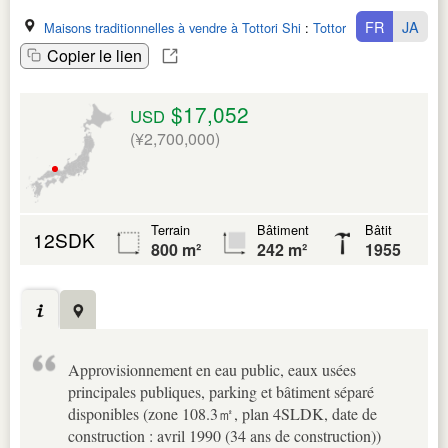
FR
JA
Maisons traditionnelles à vendre à Tottori Shi
:
Tottori Ken
Copier le lien
$17,052
USD
(¥2,700,000)
Terrain
Bâtiment
Bâtit
12SDK
800 m²
242 m²
1955
Approvisionnement en eau public, eaux usées
principales publiques, parking et bâtiment séparé
disponibles (zone 108.3㎡, plan 4SLDK, date de
construction : avril 1990 (34 ans de construction))