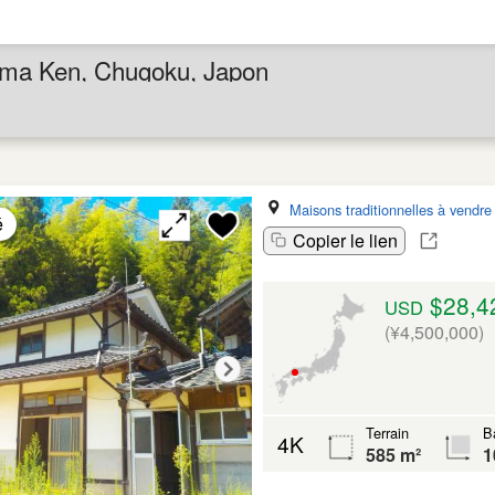
ima Ken, Chugoku, Japon
Maisons traditionnelles à vendr
é
Copier le lien
$28,4
USD
(¥4,500,000)
Terrain
B
4K
585 m²
1