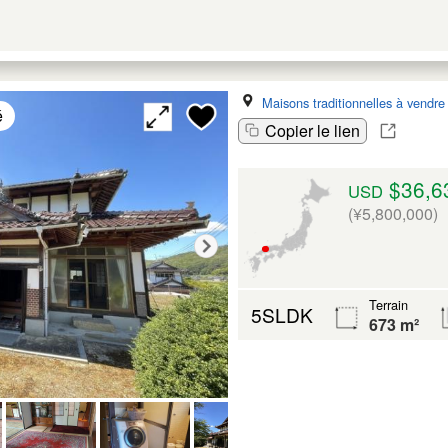
Maisons traditionnelles à vendre
é
Copier le lien
$36,6
USD
(¥5,800,000)
Terrain
5SLDK
673 m²