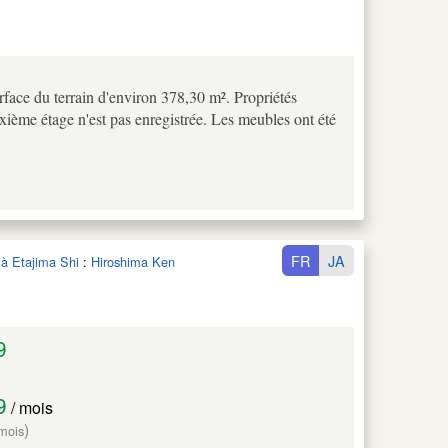
rface du terrain d'environ 378,30 m². Propriétés
uxième étage n'est pas enregistrée. Les meubles ont été
FR
JA
 à Etajima Shi
:
Hiroshima Ken
9
9
/ mois
)
 mois