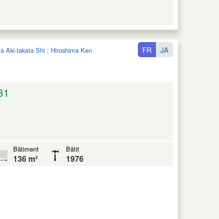
FR
JA
 à Aki-takata Shi
:
Hiroshima Ken
31
Bâtiment
Bâtit
136 m²
1976