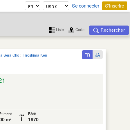
Se connecter
S'inscrire
Liste
Carte
Rechercher
FR
JA
e à Sera Cho
:
Hiroshima Ken
21
âtiment
Bâtit
00 m²
1970