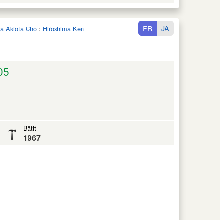
FR
JA
 à Akiota Cho
:
Hiroshima Ken
05
Bâtit
1967