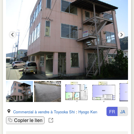
FR
JA
Commercial à vendre à Toyooka Shi
:
Hyogo Ken
Copier le lien