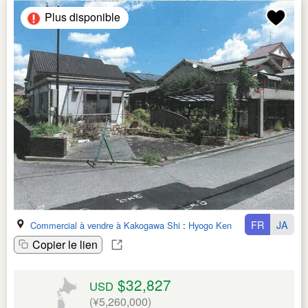
Plus disponible
FR
JA
Commercial à vendre à Kakogawa Shi
:
Hyogo Ken
Copier le lien
$32,827
USD
(¥5,260,000)