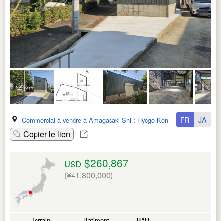
FR
JA
Commercial à vendre à Amagasaki Shi
:
Hyogo Ken
Copier le lien
$260,867
USD
(¥41,800,000)
Terrain
Bâtiment
Bâtit