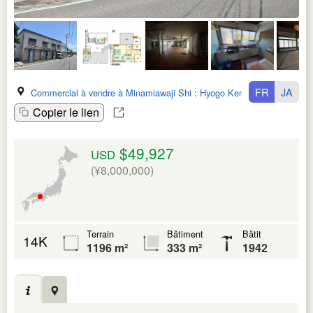
FR
JA
Commercial à vendre à Minamiawaji Shi
:
Hyogo Ken
Copier le lien
$49,927
USD
(¥8,000,000)
Terrain
Bâtiment
Bâtit
14K
1196 m²
333 m²
1942