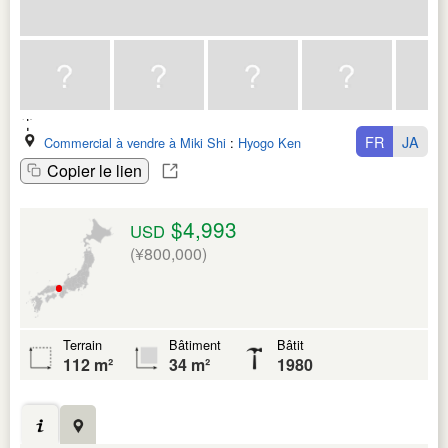
FR
JA
Commercial à vendre à Miki Shi
:
Hyogo Ken
Copier le lien
$4,993
USD
(¥800,000)
Terrain
Bâtiment
Bâtit
112 m²
34 m²
1980