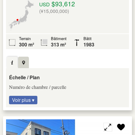
$93,612
USD
(¥15,000,000)
Terrain
Bâtiment
Bâtit
300 m²
313 m²
1983
Échelle / Plan
Numéro de chambre / parcelle
Voir plus ▾