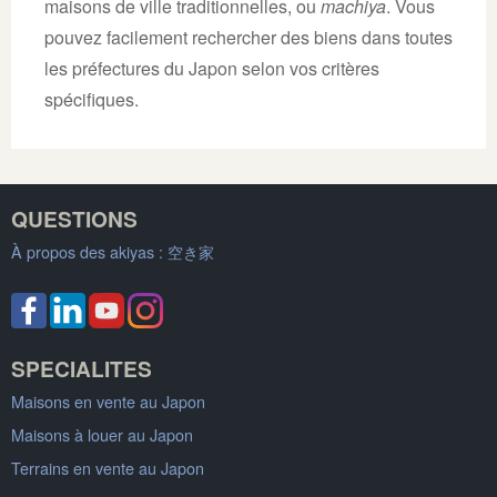
maisons de ville traditionnelles, ou
machiya
. Vous
pouvez facilement rechercher des biens dans toutes
les préfectures du Japon selon vos critères
spécifiques.
QUESTIONS
À propos des akiyas :
空き家
SPECIALITES
Maisons en vente au Japon
Maisons à louer au Japon
Terrains en vente au Japon