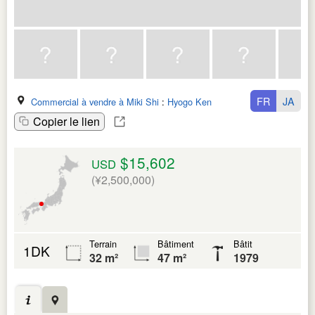
FR
JA
Commercial à vendre à Miki Shi
:
Hyogo Ken
Copier le lien
$15,602
USD
(¥2,500,000)
Terrain
Bâtiment
Bâtit
1DK
32 m²
47 m²
1979