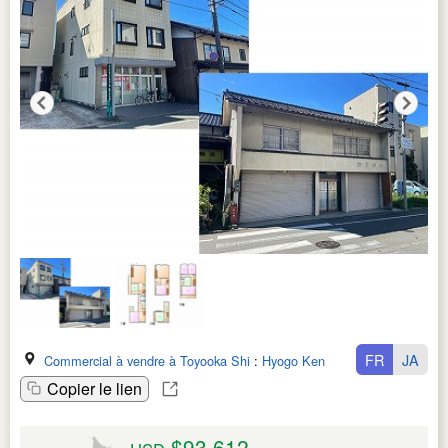
FR
JA
Commercial à vendre à Toyooka Shi
:
Hyogo Ken
Copier le lien
$93,612