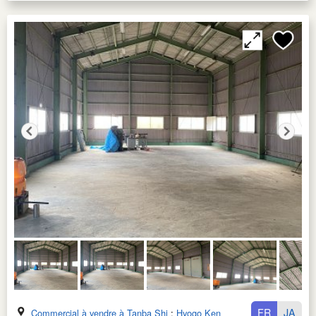
FR
JA
Commercial à vendre à Tanba Shi
:
Hyogo Ken