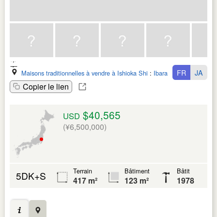
FR
JA
Maisons traditionnelles à vendre à Ishioka Shi
:
Ibaraki Ken
Copier le lien
$40,565
USD
(¥6,500,000)
Terrain
Bâtiment
Bâtit
5DK+S
417 m²
123 m²
1978