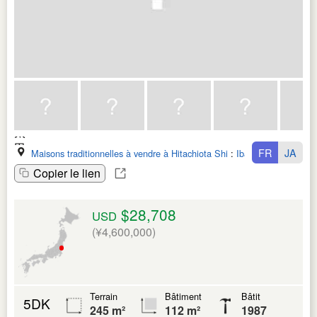
FR
JA
Maisons traditionnelles à vendre à Hitachiota Shi
:
Ibaraki Ken
Copier le lien
$28,708
USD
(¥4,600,000)
Terrain
Bâtiment
Bâtit
5DK
245 m²
112 m²
1987