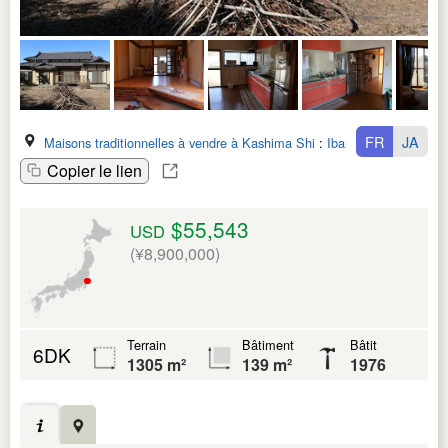
FR
JA
Maisons traditionnelles à vendre à Kashima Shi
:
Ibaraki Ken
Copier le lien
$55,543
USD
(¥8,900,000)
Terrain
Bâtiment
Bâtit
6DK
1305 m²
139 m²
1976