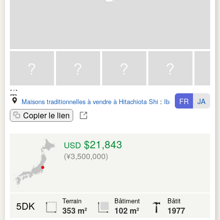
FR
JA
Maisons traditionnelles à vendre à Hitachiota Shi
:
Ibaraki Ken
Copier le lien
$21,843
USD
(¥3,500,000)
Terrain
Bâtiment
Bâtit
5DK
353 m²
102 m²
1977