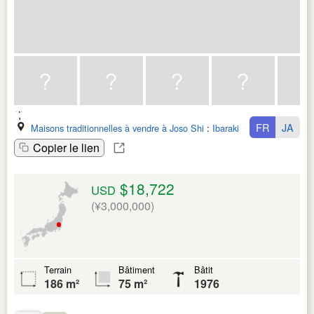
FR
JA
Maisons traditionnelles à vendre à Joso Shi
:
Ibaraki Ken
Copier le lien
$18,722
USD
(¥3,000,000)
Terrain
Bâtiment
Bâtit
186 m²
75 m²
1976