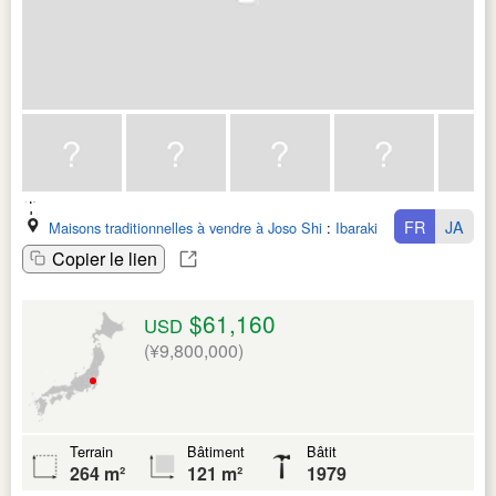
FR
JA
Maisons traditionnelles à vendre à Joso Shi
:
Ibaraki Ken
Copier le lien
$61,160
USD
(¥9,800,000)
Terrain
Bâtiment
Bâtit
264 m²
121 m²
1979