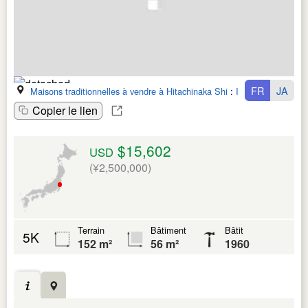
FR
JA
Maisons traditionnelles à vendre à Hitachinaka Shi
:
Ibaraki Ken
Copier le lien
$15,602
USD
(¥2,500,000)
Terrain
Bâtiment
Bâtit
5K
152 m²
56 m²
1960