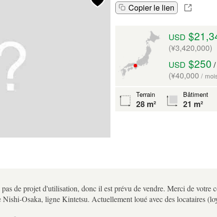
Copier le lien
$21,3
USD
(¥3,420,000)
$250
USD
/
(¥40,000
/ moi
Terrain
Bâtiment
28 m²
21 m²
a pas de projet d'utilisation, donc il est prévu de vendre. Merci de votr
de Nishi-Osaka, ligne Kintetsu. Actuellement loué avec des locataires (lo