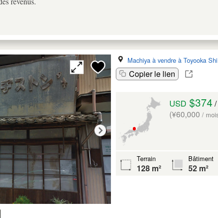
 des revenus.
Machiya à vendre à Toyooka Shi
Copier le lien
$374
USD
/
(¥60,000
/ moi
Terrain
Bâtiment
128 m²
52 m²