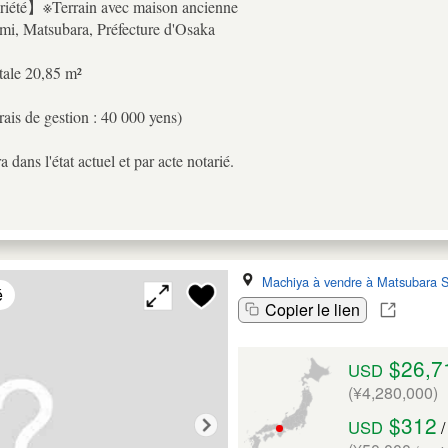
iété】※Terrain avec maison ancienne
mi, Matsubara, Préfecture d'Osaka
tale 20,85 m²
frais de gestion : 40 000 yens)
a dans l'état actuel et par acte notarié.
Machiya à vendre à Matsubara S
é
Copier le lien
$26,7
USD
(¥4,280,000)
$312
USD
/