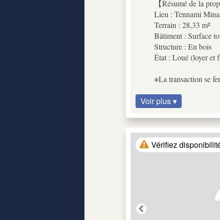
【Résumé de la propr
Lieu : Tennami Mina
Terrain : 28,33 m²
Bâtiment : Surface to
Structure : En bois
État : Loué (loyer et 
※La transaction se fer
Voir plus ▾
Vérifiez disponibilit