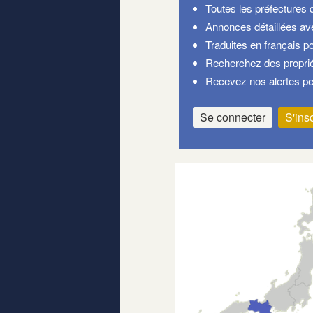
Toutes les préfectures 
Annonces détaillées a
Traduites en français po
Recherchez des proprié
Recevez nos alertes pe
Se connecter
S'insc