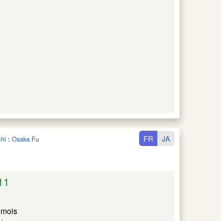
FR
JA
hi
:
Osaka Fu
11
 mois