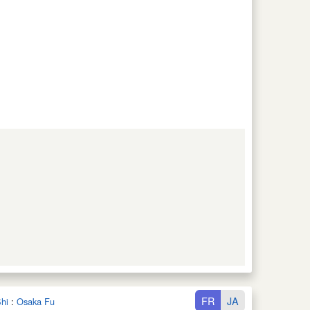
FR
JA
hi
:
Osaka Fu