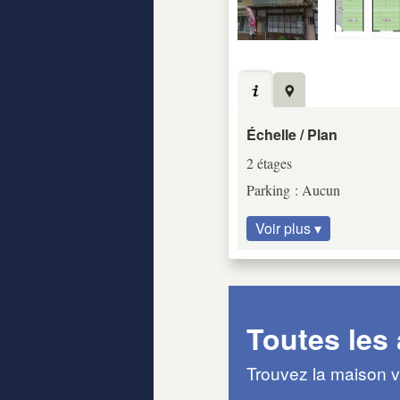
Échelle / Plan
2 étages
Parking : Aucun
Voir plus ▾
Toutes les
Trouvez la maison v