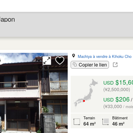
Japon
Machiya à vendre à Kihoku Cho
é
Copier le lien
$15,6
USD
(¥2,500,000)
$206
USD
/
(¥33,000
/ moi
Terrain
Bâtiment
64 m²
46 m²