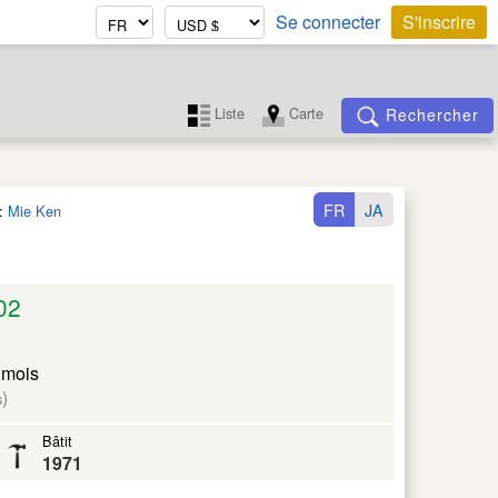
Se connecter
S'inscrire
Liste
Carte
Rechercher
FR
JA
:
Mie Ken
02
 mois
)
s
Bâtit
1971