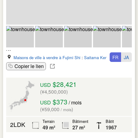
FR
JA
Maisons de ville à vendre à Fujimi Shi
:
Saitama Ken
Copier le lien
$28,421
USD
(¥4,500,000)
$373
USD
/ mois
(¥59,000
)
/ mois
Terrain
Bâtiment
Bâtit
2LDK
49 m²
27 m²
1967