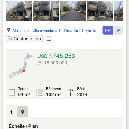
FR
JA
Maisons de ville à vendre à Toshima Ku
:
Tokyo To
Copier le lien
$745,253
USD
(¥118,000,000)
Terrain
Bâtiment
Bâtit
64 m²
102 m²
2014
Échelle / Plan