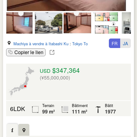
FR
JA
Machiya à vendre à Itabashi Ku
:
Tokyo To
Copier le lien
$347,364
USD
(¥55,000,000)
Terrain
Bâtiment
Bâtit
6LDK
99 m²
111 m²
1977