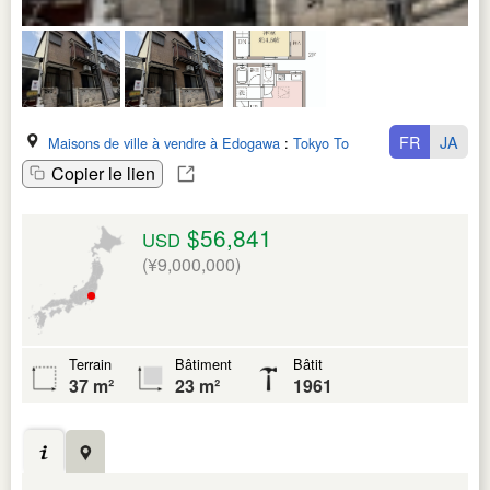
FR
JA
Maisons de ville à vendre à Edogawa
:
Tokyo To
Copier le lien
$56,841
USD
(¥9,000,000)
Terrain
Bâtiment
Bâtit
37 m²
23 m²
1961