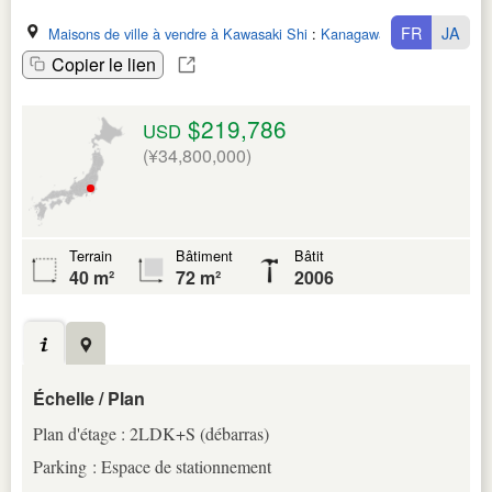
FR
JA
Maisons de ville à vendre à Kawasaki Shi
:
Kanagawa Ken
Copier le lien
$219,786
USD
(¥34,800,000)
Terrain
Bâtiment
Bâtit
40 m²
72 m²
2006
Échelle / Plan
Plan d'étage : 2LDK+S (débarras)
Parking : Espace de stationnement