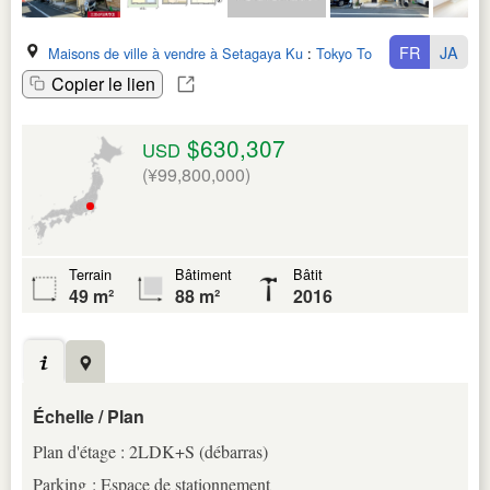
FR
JA
Maisons de ville à vendre à Setagaya Ku
:
Tokyo To
Copier le lien
$630,307
USD
(¥99,800,000)
Terrain
Bâtiment
Bâtit
49 m²
88 m²
2016
Échelle / Plan
Plan d'étage : 2LDK+S (débarras)
Parking : Espace de stationnement