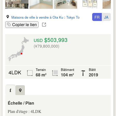
FR
JA
Maisons de ville à vendre à Ota Ku
:
Tokyo To
Copier le lien
$503,993
USD
(¥79,800,000)
Terrain
Bâtiment
Bâtit
4LDK
68 m²
104 m²
2019
Échelle / Plan
Plan d'étage : 4LDK