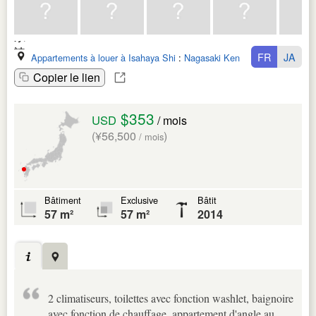
FR
JA
Appartements à louer à Isahaya Shi
:
Nagasaki Ken
Copier le lien
$353
USD
/ mois
(¥56,500
)
/ mois
Bâtiment
Exclusive
Bâtit
57 m²
57 m²
2014
2 climatiseurs, toilettes avec fonction washlet, baignoire
avec fonction de chauffage, appartement d'angle au