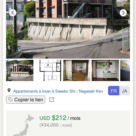
FR
JA
Appartements à louer à Sasebo Shi
:
Nagasaki Ken
Copier le lien
$212
USD
/ mois
(¥34,000
)
/ mois