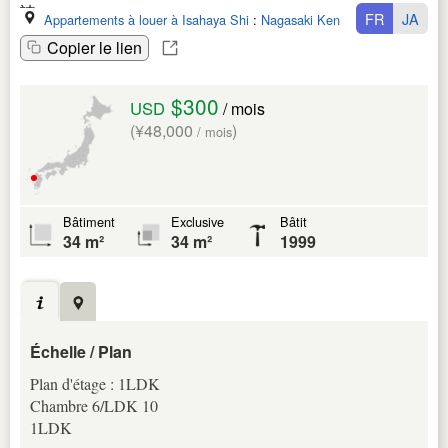
FR
JA
Appartements à louer à Isahaya Shi
:
Nagasaki Ken
Copier le lien
$300
USD
/ mois
(¥48,000
)
/ mois
Bâtiment
Exclusive
Bâtit
34 m²
34 m²
1999
Échelle / Plan
Plan d'étage : 1LDK
Chambre 6/LDK 10
1LDK