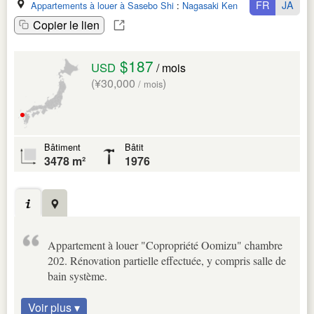
FR
JA
Appartements à louer à Sasebo Shi
:
Nagasaki Ken
Copier le lien
$187
USD
/ mois
(¥30,000
)
/ mois
Bâtiment
Bâtit
3478 m²
1976
Appartement à louer "Copropriété Oomizu" chambre
202. Rénovation partielle effectuée, y compris salle de
bain système.
Voir plus ▾