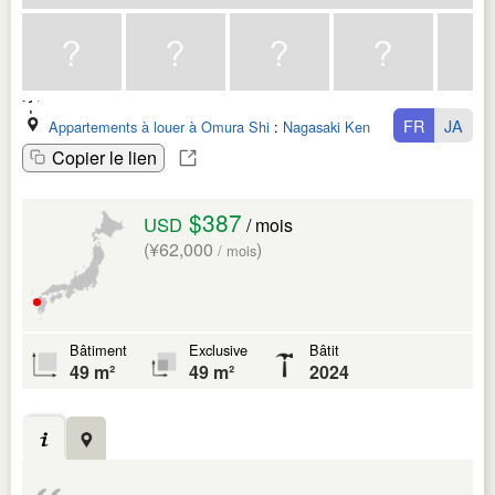
FR
JA
Appartements à louer à Omura Shi
:
Nagasaki Ken
Copier le lien
$387
USD
/ mois
(¥62,000
)
/ mois
Bâtiment
Exclusive
Bâtit
49 m²
49 m²
2024