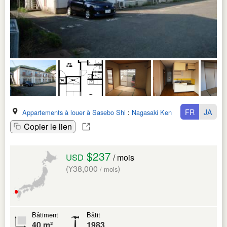
FR
JA
Appartements à louer à Sasebo Shi
:
Nagasaki Ken
Copier le lien
$237
USD
/ mois
(¥38,000
)
/ mois
Bâtiment
Bâtit
40 m²
1983