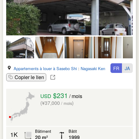
FR
JA
Appartements à louer à Sasebo Shi
:
Nagasaki Ken
Copier le lien
$231
USD
/ mois
(¥37,000
)
/ mois
Bâtiment
Bâtit
1K
20 m²
1999