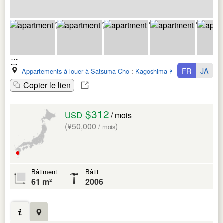
FR
JA
Appartements à louer à Satsuma Cho
:
Kagoshima Ken
Copier le lien
$312
USD
/ mois
(¥50,000
)
/ mois
Bâtiment
Bâtit
61 m²
2006