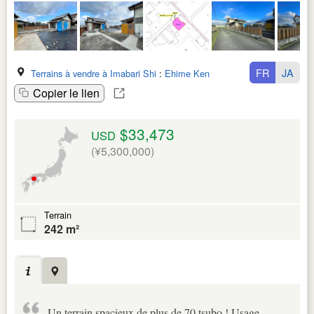
FR
JA
Terrains à vendre à Imabari Shi
:
Ehime Ken
Copier le lien
$33,473
USD
(¥5,300,000)
Terrain
242 m²
Un terrain spacieux de plus de 70 tsubo ! Usage