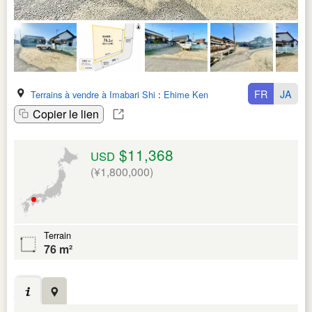
FR
JA
Terrains à vendre à Imabari Shi
:
Ehime Ken
Copier le lien
$11,368
USD
(¥1,800,000)
Terrain
76 m²