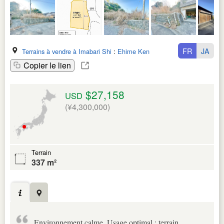
FR
JA
Terrains à vendre à Imabari Shi
:
Ehime Ken
Copier le lien
$27,158
USD
(¥4,300,000)
Terrain
337 m²
Environnement calme. Usage optimal : terrain