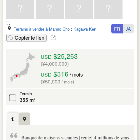
FR
JA
Terrains à vendre à Manno Cho
:
Kagawa Ken
Copier le lien
$25,263
USD
(¥4,000,000)
$316
USD
/ mois
(¥50,000
)
/ mois
Terrain
355 m²
Banque de maisons vacantes [vente] 4 millions de yens