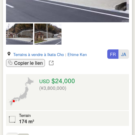
FR
JA
Terrains à vendre à Ikata Cho
:
Ehime Ken
Copier le lien
$24,000
USD
(¥3,800,000)
Terrain
174 m²