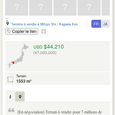
FR
JA
Terrains à vendre à Mitoyo Shi
:
Kagawa Ken
Copier le lien
$44,210
USD
(¥7,000,000)
Terrain
1553 m²
[En négociation] Terrain à vendre pour 7 millions de