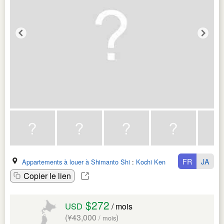
FR
JA
Appartements à louer à Shimanto Shi
:
Kochi Ken
Copier le lien
$272
USD
/ mois
(¥43,000
)
/ mois