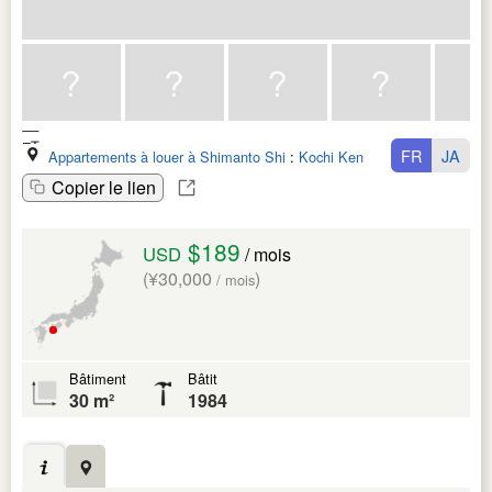
FR
JA
Appartements à louer à Shimanto Shi
:
Kochi Ken
Copier le lien
$189
USD
/ mois
(¥30,000
)
/ mois
Bâtiment
Bâtit
30 m²
1984