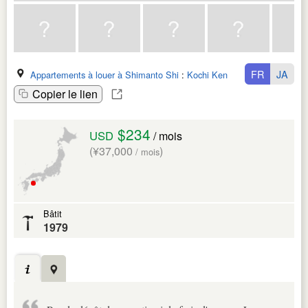
FR
JA
Appartements à louer à Shimanto Shi
:
Kochi Ken
Copier le lien
$234
USD
/ mois
(¥37,000
)
/ mois
Bâtit
1979