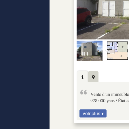
Vente d'un immeuble 
928 000 yens / État a
Voir plus ▾