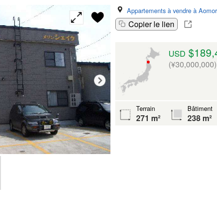
Appartements à vendre à Aomor
Copier le lien
$189,
USD
(¥30,000,000)
Terrain
Bâtiment
271 m²
238 m²