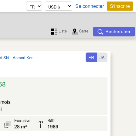
Se connecter
S'inscrire
Liste
Carte
Rechercher
FR
JA
i Shi
:
Aomori Ken
68
 mois
)
s
Exclusive
Bâtit
28 m²
1989