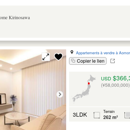
ome Kirinosawa
Appartements à vendre à Aomor
Copier le lien
$366,
USD
(¥58,000,000)
Terrain
3LDK
262 m²