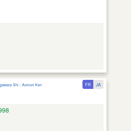
FR
JA
gawara Shi
:
Aomori Ken
998