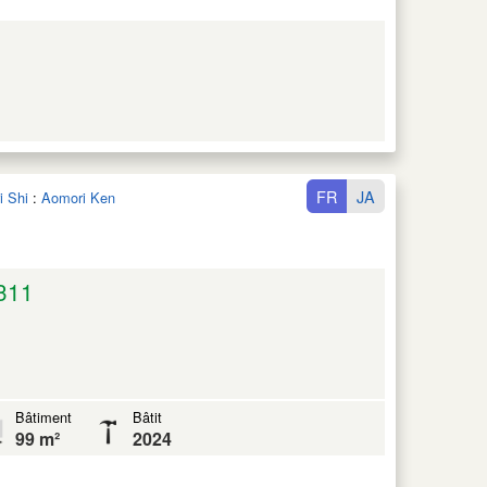
FR
JA
i Shi
:
Aomori Ken
311
Bâtiment
Bâtit
99 m²
2024