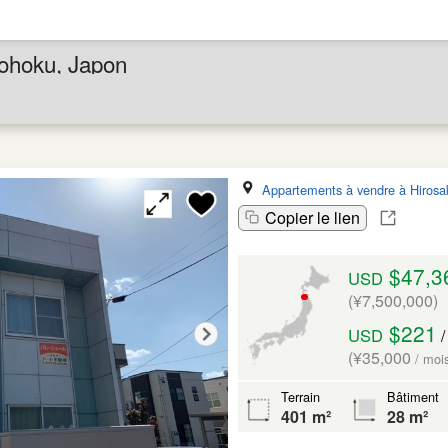
ohoku, Japon
Appartements à vendre à Hirosak
Copier le lien
$47,3
USD
(¥7,500,000)
$221
USD
/
(¥35,000
/ moi
Terrain
Bâtiment
401 m²
28 m²