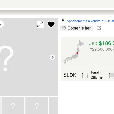
Appartements à vendre à Fukus
é
Copier le lien
$186,
USD
(¥29,500,000)
Terrain
5LDK
285 m²