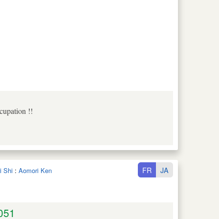
cupation !!
FR
JA
i Shi
:
Aomori Ken
051