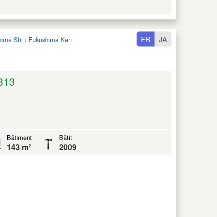
FR
JA
hima Shi
:
Fukushima Ken
313
Bâtiment
Bâtit
143 m²
2009