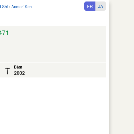
FR
JA
i Shi
:
Aomori Ken
471
Bâtit
2002