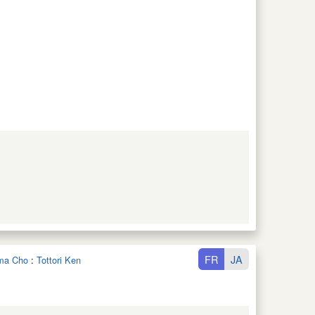
FR
JA
ama Cho
:
Tottori Ken