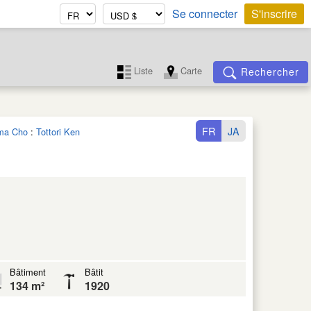
Se connecter
S'inscrire
Liste
Carte
Rechercher
FR
JA
ama Cho
:
Tottori Ken
Bâtiment
Bâtit
134 m²
1920