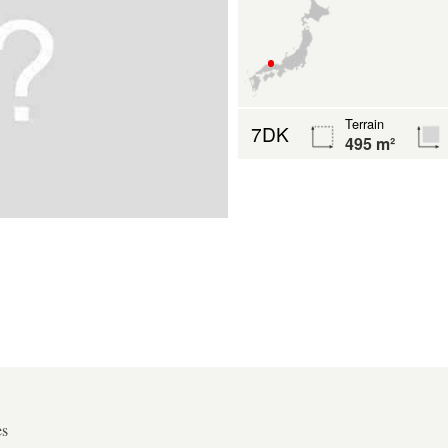
Terrain
7DK
495 m²
es