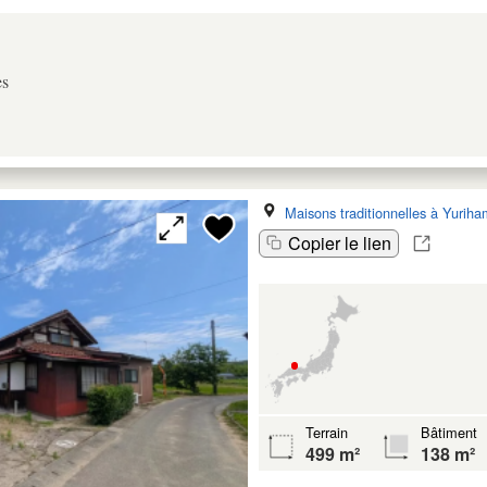
es
Maisons traditionnelles à Yurih
Copier le lien
Terrain
Bâtiment
499 m²
138 m²