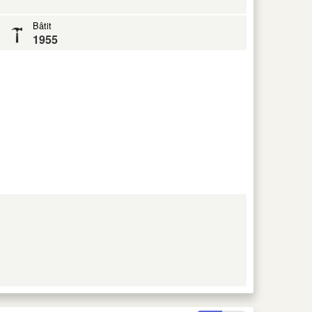
Bâtit
1955