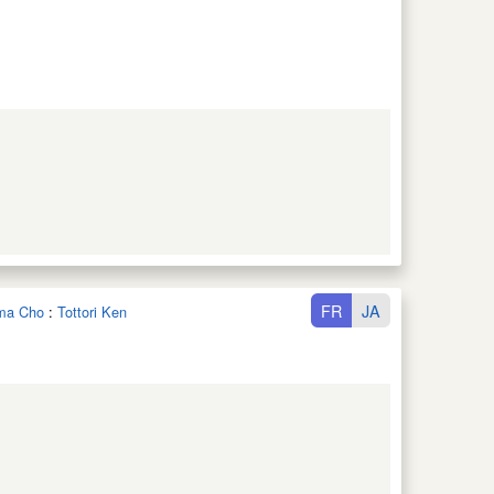
FR
JA
ama Cho
:
Tottori Ken