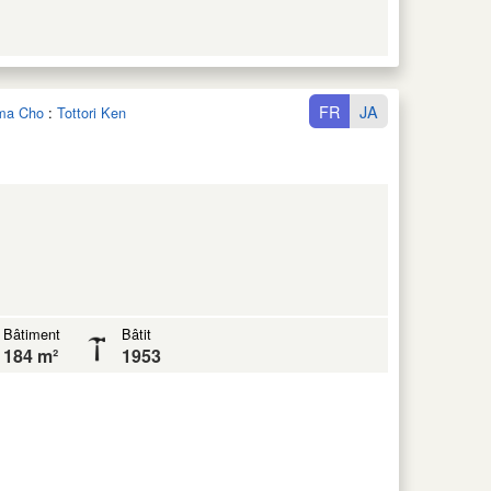
FR
JA
ama Cho
:
Tottori Ken
Bâtiment
Bâtit
184 m²
1953