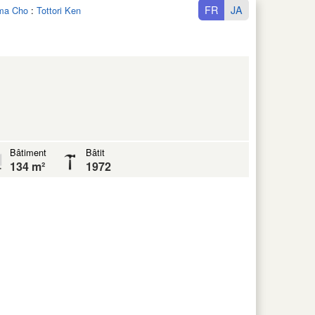
FR
JA
ama Cho
:
Tottori Ken
Bâtiment
Bâtit
134 m²
1972