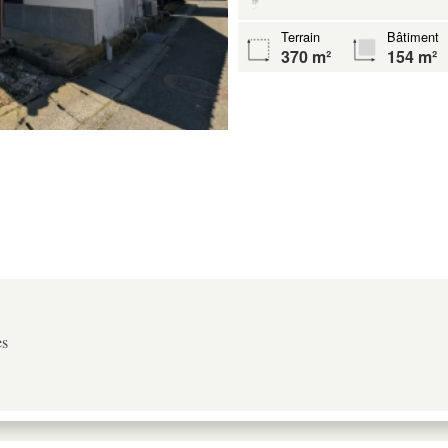
Terrain
Bâtiment
370 m²
154 m²
es