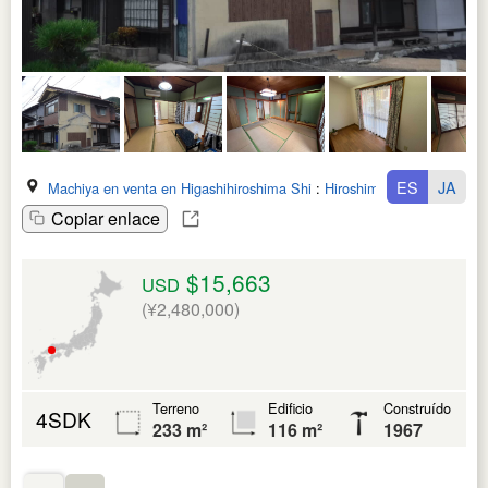
ES
JA
Machiya en venta en Higashihiroshima Shi
:
Hiroshima Ken
Copiar enlace
$15,663
USD
(¥2,480,000)
Terreno
Edificio
Construído
4SDK
233 m²
116 m²
1967