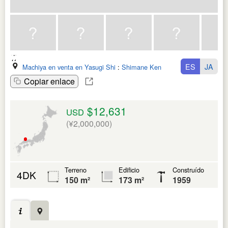
ES
JA
Machiya en venta en Yasugi Shi
:
Shimane Ken
Copiar enlace
$12,631
USD
(¥2,000,000)
Terreno
Edificio
Construído
4DK
150 m²
173 m²
1959