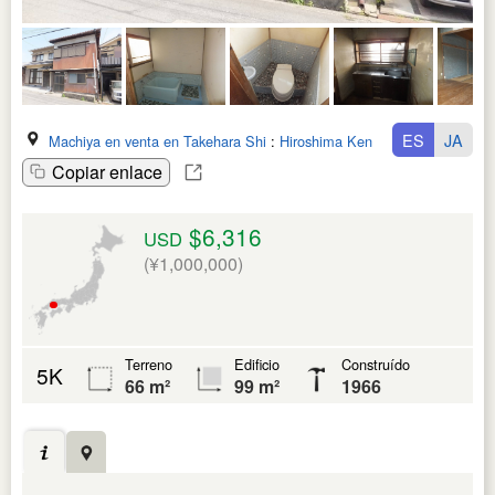
ES
JA
Machiya en venta en Takehara Shi
:
Hiroshima Ken
Copiar enlace
$6,316
USD
(¥1,000,000)
Terreno
Edificio
Construído
5K
66 m²
99 m²
1966