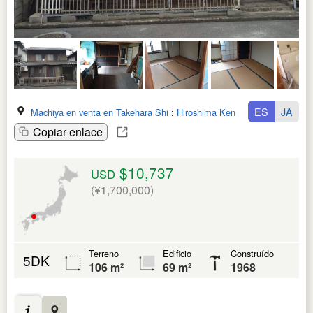
ES
JA
Machiya en venta en Takehara Shi
:
Hiroshima Ken
Copiar enlace
$10,737
USD
(¥1,700,000)
Terreno
Edificio
Construído
5DK
106 m²
69 m²
1968