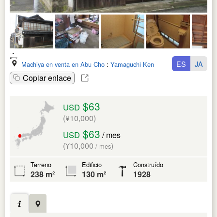
ES
JA
Machiya en venta en Abu Cho
:
Yamaguchi Ken
Copiar enlace
$63
USD
(¥10,000)
$63
USD
/ mes
(¥10,000
)
/ mes
Terreno
Edificio
Construído
238 m²
130 m²
1928