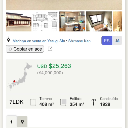
ES
JA
Machiya en venta en Yasugi Shi
:
Shimane Ken
Copiar enlace
$25,263
USD
(¥4,000,000)
Terreno
Edificio
Construído
7LDK
408 m²
354 m²
1929