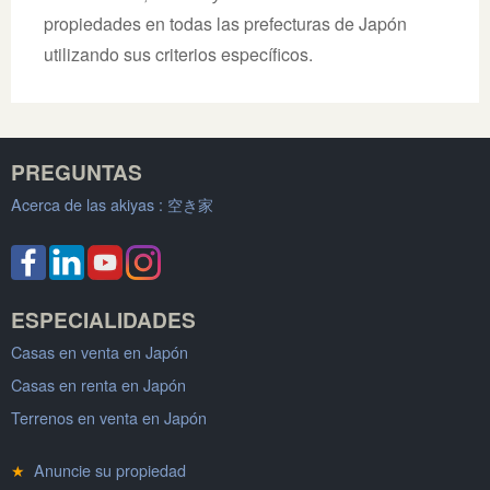
propiedades en todas las prefecturas de Japón
utilizando sus criterios específicos.
PREGUNTAS
Acerca de las akiyas :
空き家
ESPECIALIDADES
Casas en venta en Japón
Casas en renta en Japón
Terrenos en venta en Japón
★
Anuncie su propiedad