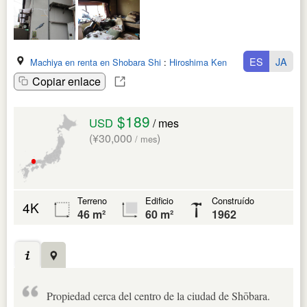
ES
JA
Machiya en renta en Shobara Shi
:
Hiroshima Ken
Copiar enlace
$189
USD
/ mes
(¥30,000
)
/ mes
Terreno
Edificio
Construído
4K
46 m²
60 m²
1962
Propiedad cerca del centro de la ciudad de Shōbara.