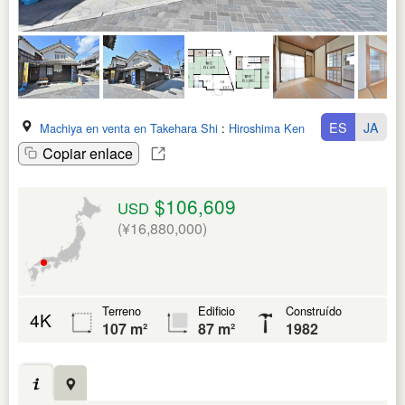
ES
JA
Machiya en venta en Takehara Shi
:
Hiroshima Ken
Copiar enlace
$106,609
USD
(¥16,880,000)
Terreno
Edificio
Construído
4K
107 m²
87 m²
1982