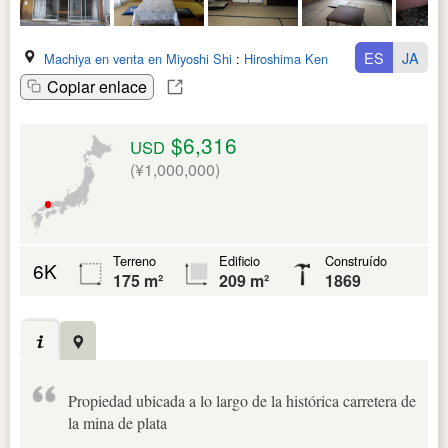
ES
JA
Machiya en venta en Miyoshi Shi
:
Hiroshima Ken
Copiar enlace
$6,316
USD
(¥1,000,000)
Terreno
Edificio
Construído
6K
175 m²
209 m²
1869
Propiedad ubicada a lo largo de la histórica carretera de
la mina de plata