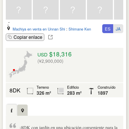
ES
JA
Machiya en venta en Unnan Shi
:
Shimane Ken
Copiar enlace
$18,316
USD
(¥2,900,000)
Terreno
Edificio
Construído
8DK
326 m²
283 m²
1897
¡8DK con jardín en una ubicación conveniente para la