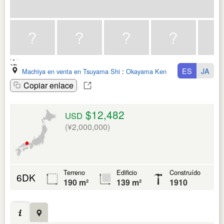
ES
JA
Machiya en venta en Tsuyama Shi
:
Okayama Ken
Copiar enlace
$12,482
USD
(¥2,000,000)
Terreno
Edificio
Construído
6DK
190 m²
139 m²
1910