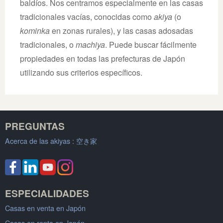
baldíos. Nos centramos especialmente en las casas
tradicionales vacías, conocidas como
akiya
(o
kominka
en zonas rurales), y las casas adosadas
tradicionales, o
machiya
. Puede buscar fácilmente
propiedades en todas las prefecturas de Japón
utilizando sus criterios específicos.
PREGUNTAS
Acerca de las akiyas :
空き家
ESPECIALIDADES
Casas en venta en Japón
Casas en renta en Japón