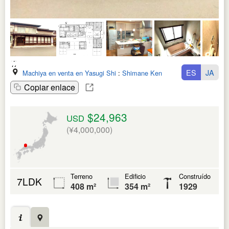
ES
JA
Machiya en venta en Yasugi Shi
:
Shimane Ken
Copiar enlace
$24,963
USD
(¥4,000,000)
Terreno
Edificio
Construído
7LDK
408 m²
354 m²
1929