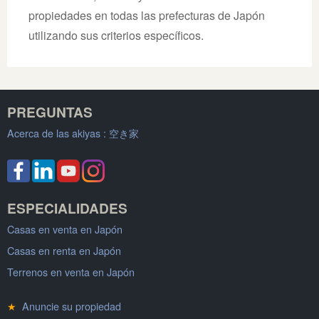
propiedades en todas las prefecturas de Japón
utilizando sus criterios específicos.
PREGUNTAS
Acerca de las akiyas :
空き家
ESPECIALIDADES
Casas en venta en Japón
Casas en renta en Japón
Terrenos en venta en Japón
★
Anuncie su propiedad