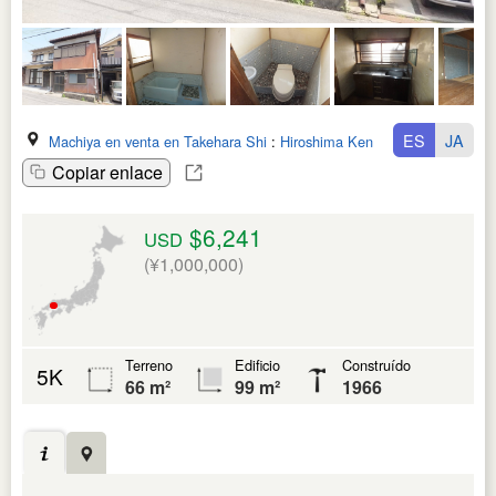
ES
JA
Machiya en venta en Takehara Shi
:
Hiroshima Ken
Copiar enlace
$6,241
USD
(¥1,000,000)
Terreno
Edificio
Construído
5K
66 m²
99 m²
1966