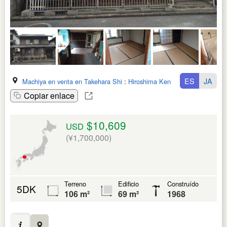
ES
JA
Machiya en venta en Takehara Shi
:
Hiroshima Ken
Copiar enlace
$10,609
USD
(¥1,700,000)
Terreno
Edificio
Construído
5DK
106 m²
69 m²
1968