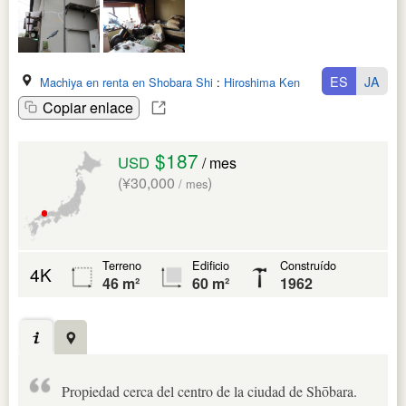
ES
JA
Machiya en renta en Shobara Shi
:
Hiroshima Ken
Copiar enlace
$187
USD
/ mes
(¥30,000
)
/ mes
Terreno
Edificio
Construído
4K
46 m²
60 m²
1962
Propiedad cerca del centro de la ciudad de Shōbara.