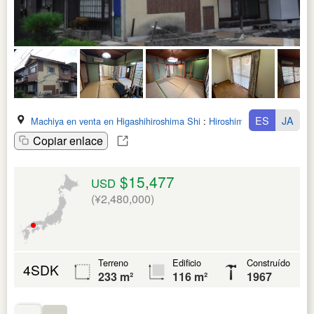
ES
JA
Machiya en venta en Higashihiroshima Shi
:
Hiroshima Ken
Copiar enlace
$15,477
USD
(¥2,480,000)
Terreno
Edificio
Construído
4SDK
233 m²
116 m²
1967