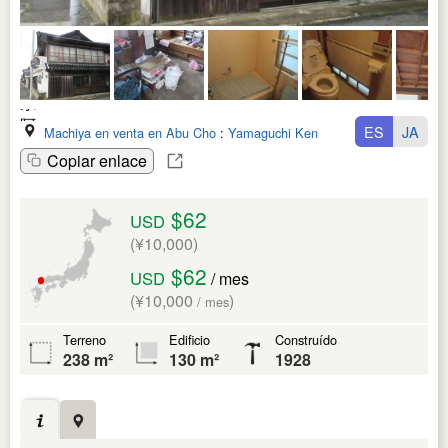
ES
JA
Machiya en venta en Abu Cho
:
Yamaguchi Ken
Copiar enlace
$62
USD
(¥10,000)
$62
USD
/ mes
(¥10,000
)
/ mes
Terreno
Edificio
Construído
238 m²
130 m²
1928