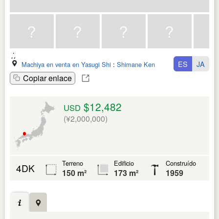
ES
JA
Machiya en venta en Yasugi Shi
:
Shimane Ken
Copiar enlace
$12,482
USD
(¥2,000,000)
Terreno
Edificio
Construído
4DK
150 m²
173 m²
1959