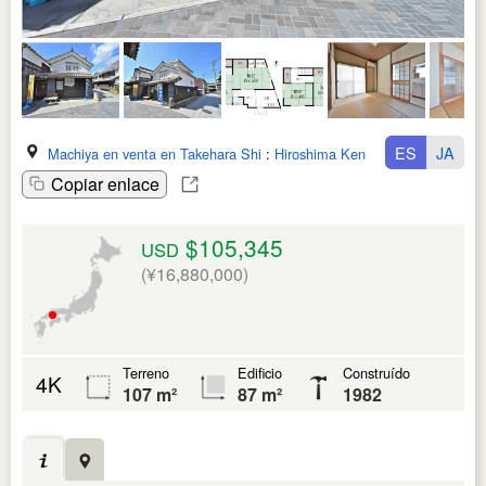
ES
JA
Machiya en venta en Takehara Shi
:
Hiroshima Ken
Copiar enlace
$105,345
USD
(¥16,880,000)
Terreno
Edificio
Construído
4K
107 m²
87 m²
1982