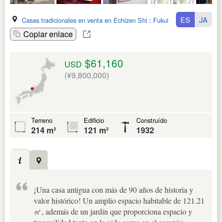
ES
JA
Casas tradicionales en venta en Echizen Shi
:
Fukui Ken
Copiar enlace
$61,160
USD
(¥9,800,000)
Terreno
Edificio
Construído
214 m²
121 m²
1932
¡Una casa antigua con más de 90 años de historia y
valor histórico! Un amplio espacio habitable de 121.21
㎡, además de un jardín que proporciona espacio y