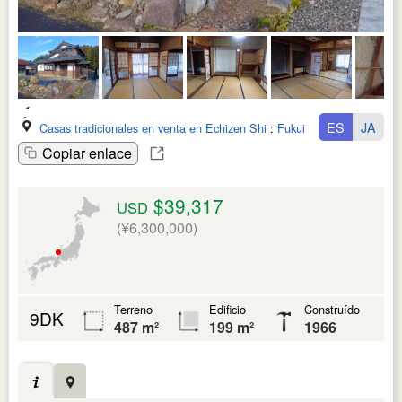
ES
JA
Casas tradicionales en venta en Echizen Shi
:
Fukui Ken
Copiar enlace
$39,317
USD
(¥6,300,000)
Terreno
Edificio
Construído
9DK
487 m²
199 m²
1966