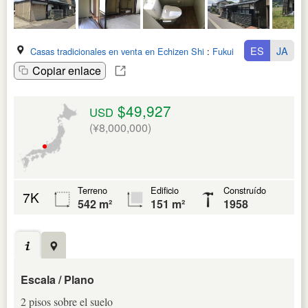
ES
JA
Casas tradicionales en venta en Echizen Shi
:
Fukui Ken
Copiar enlace
$49,927
USD
(¥8,000,000)
Terreno
Edificio
Construído
7K
542 m²
151 m²
1958
Escala / Plano
2 pisos sobre el suelo