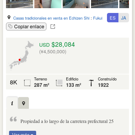
ES
JA
Casas tradicionales en venta en Echizen Shi
:
Fukui Ken
Copiar enlace
$28,084
USD
(¥4,500,000)
Terreno
Edificio
Construído
8K
287 m²
133 m²
1922
Propiedad a lo largo de la carretera prefectural 25
Ver más ▾