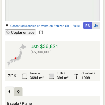
ES
JA
Casas tradicionales en venta en Echizen Shi
:
Fukui Ken
Copiar enlace
$36,821
USD
(¥5,900,000)
Terreno
Edificio
Construído
7DK
3694 m²
394 m²
1909
Escala / Plano