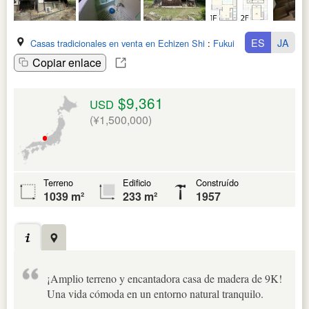
ES
JA
Casas tradicionales en venta en Echizen Shi
:
Fukui Ken
Copiar enlace
$9,361
USD
(¥1,500,000)
Terreno
Edificio
Construído
1039 m²
233 m²
1957
¡Amplio terreno y encantadora casa de madera de 9K!
Una vida cómoda en un entorno natural tranquilo.