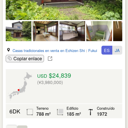
ES
JA
Casas tradicionales en venta en Echizen Shi
:
Fukui Ken
Copiar enlace
$24,839
USD
(¥3,980,000)
Terreno
Edificio
Construído
6DK
788 m²
185 m²
1972