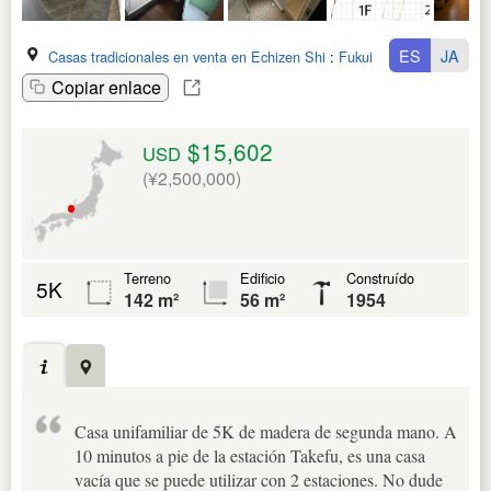
ES
JA
Casas tradicionales en venta en Echizen Shi
:
Fukui Ken
Copiar enlace
$15,602
USD
(¥2,500,000)
Terreno
Edificio
Construído
5K
142 m²
56 m²
1954
Casa unifamiliar de 5K de madera de segunda mano. A
10 minutos a pie de la estación Takefu, es una casa
vacía que se puede utilizar con 2 estaciones. No dude