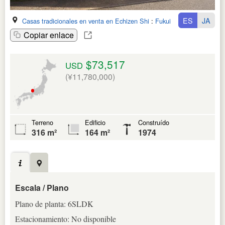
ES
JA
Casas tradicionales en venta en Echizen Shi
:
Fukui Ken
Copiar enlace
$73,517
USD
(¥11,780,000)
Terreno
Edificio
Construído
316 m²
164 m²
1974
Escala / Plano
Plano de planta: 6SLDK
Estacionamiento: No disponible