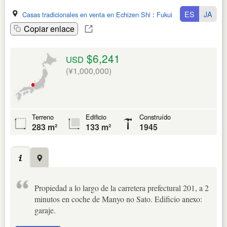
ES
JA
Casas tradicionales en venta en Echizen Shi
:
Fukui Ken
Copiar enlace
$6,241
USD
(¥1,000,000)
Terreno
Edificio
Construído
283 m²
133 m²
1945
Propiedad a lo largo de la carretera prefectural 201, a 2
minutos en coche de Manyo no Sato. Edificio anexo:
garaje.