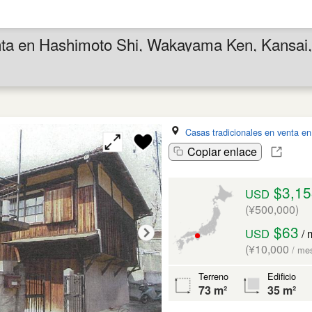
enta en Hashimoto Shi, Wakayama Ken, Kansai
Casas tradicionales en venta e
Copiar enlace
$3,15
USD
(¥500,000)
$63
USD
/ 
(¥10,000
/ me
Terreno
Edificio
73 m²
35 m²