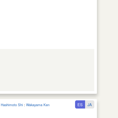
ES
JA
n Hashimoto Shi
:
Wakayama Ken