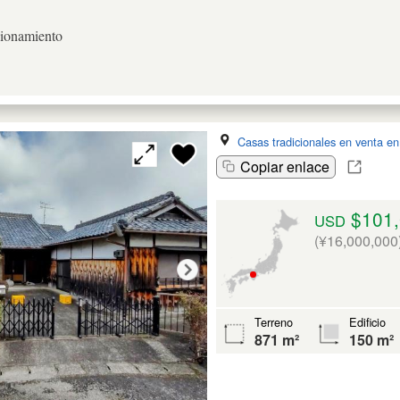
cionamiento
Casas tradicionales en venta e
Copiar enlace
$101,
USD
(¥16,000,000
Terreno
Edificio
871 m²
150 m²