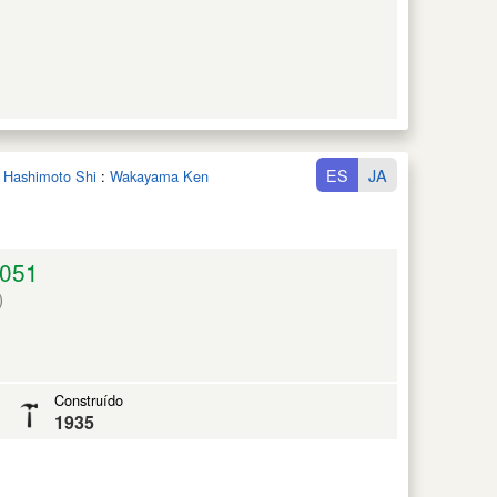
ES
JA
n Hashimoto Shi
:
Wakayama Ken
051
)
Construído
1935