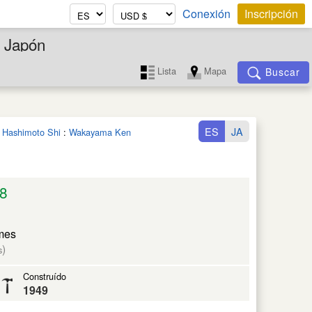
Conexión
Inscripción
, Japón
Lista
Mapa
Buscar
ES
JA
n Hashimoto Shi
:
Wakayama Ken
8
mes
)
s
Construído
1949