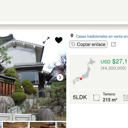
Casas tradicionales en venta e
Copiar enlace
$27,1
USD
(¥4,300,000)
Terreno
5LDK
215 m²