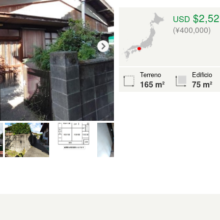
$2,52
USD
(¥400,000)
Terreno
Edificio
165 m²
75 m²