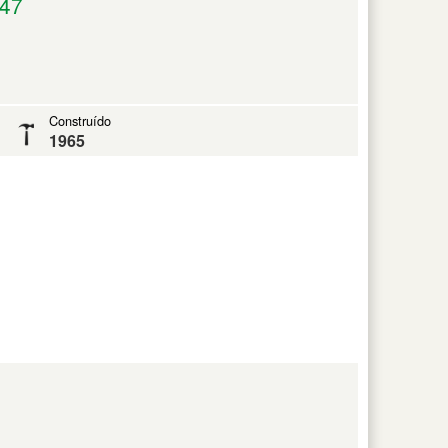
47
Construído
1965