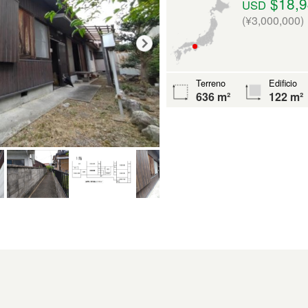
$18,9
USD
(¥3,000,000)
Terreno
Edificio
636 m²
122 m²