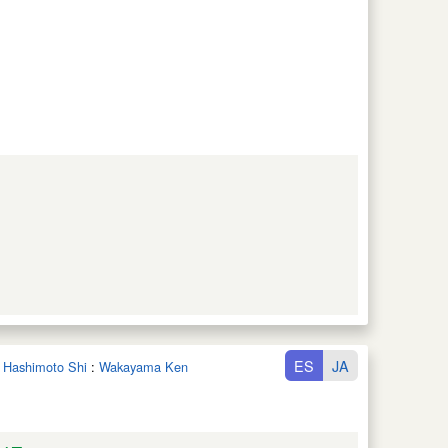
ES
JA
n Hashimoto Shi
:
Wakayama Ken