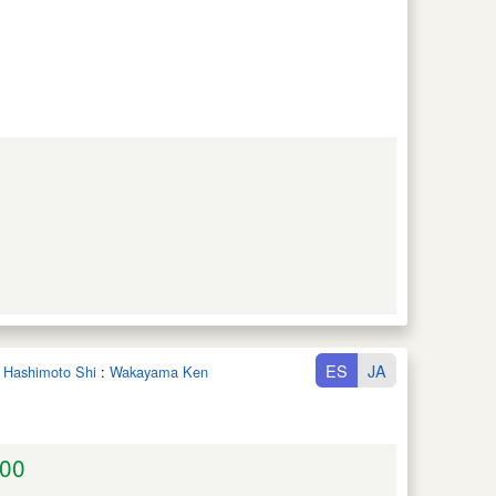
ES
JA
n Hashimoto Shi
:
Wakayama Ken
00