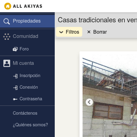
Casas tradicionales en v
Propiedades
Filtros
✕
Borrar
Comunidad
Foro
Mi cuenta
Inscripción
Conexión
Contraseña
Contáctenos
¿Quiénes somos?