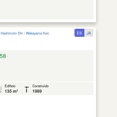
ES
JA
n Hashimoto Shi
:
Wakayama Ken
58
Edificio
Construído
135 m²
1989