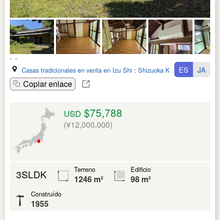
ES
JA
Casas tradicionales en venta en Izu Shi
:
Shizuoka Ken
Copiar enlace
$75,788
USD
(¥12,000,000)
Terreno
Edificio
3SLDK
1246 m²
98 m²
Construído
1955