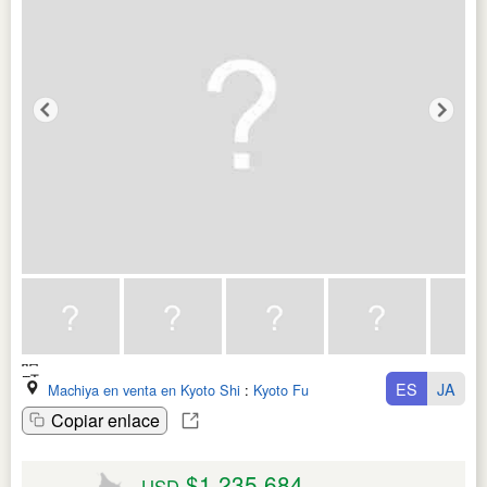
ES
JA
Machiya en venta en Kyoto Shi
:
Kyoto Fu
Copiar enlace
$1,235,684
USD