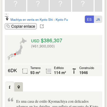
ES
JA
Machiya en venta en Kyoto Shi
:
Kyoto Fu
Copiar enlace
$386,307
USD
(¥61,900,000)
Terreno
Edificio
Construído
6DK
93 m²
114 m²
1946
Es una casa de estilo Kyomachiya con delicados
adornos en los detalles, que refleja el encanto de Kioto.