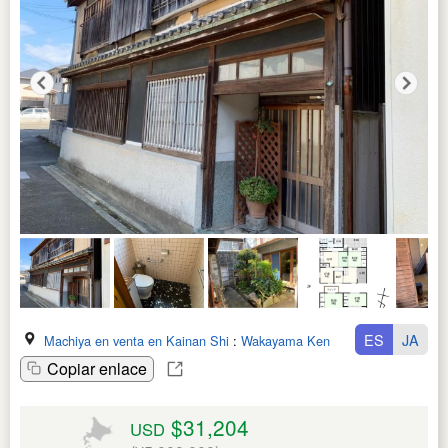
ES
JA
Machiya en venta en Kainan Shi
:
Wakayama Ken
Copiar enlace
$31,204
USD