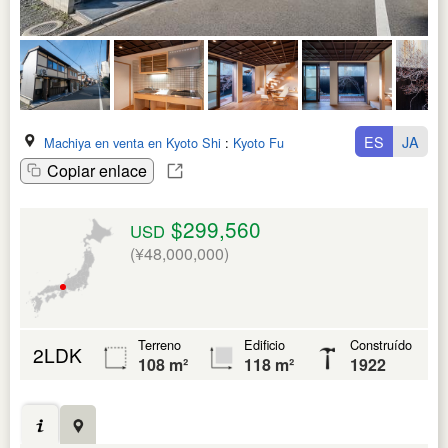
ES
JA
Machiya en venta en Kyoto Shi
:
Kyoto Fu
Copiar enlace
$299,560
USD
(¥48,000,000)
Terreno
Edificio
Construído
2LDK
108 m²
118 m²
1922