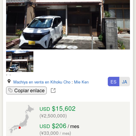
ES
JA
Machiya en venta en Kihoku Cho
:
Mie Ken
Copiar enlace
$15,602
USD
(¥2,500,000)
$206
USD
/ mes
(¥33,000
)
/ mes