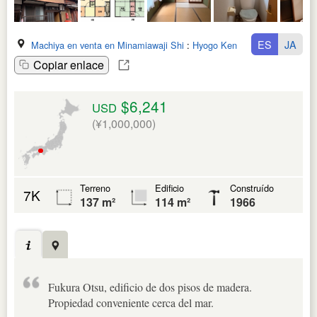
ES
JA
Machiya en venta en Minamiawaji Shi
:
Hyogo Ken
Copiar enlace
$6,241
USD
(¥1,000,000)
Terreno
Edificio
Construído
7K
137 m²
114 m²
1966
Fukura Otsu, edificio de dos pisos de madera.
Propiedad conveniente cerca del mar.