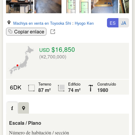
ES
JA
Machiya en venta en Toyooka Shi
:
Hyogo Ken
Copiar enlace
$16,850
USD
(¥2,700,000)
Terreno
Edificio
Construído
6DK
87 m²
74 m²
1980
Escala / Plano
Número de habitación / sección