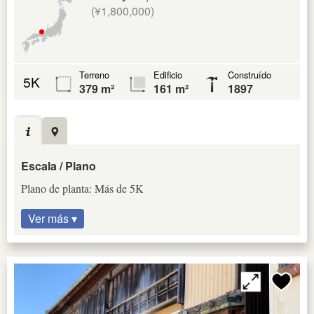
(¥1,800,000)
Terreno
Edificio
Construído
5K
379 m²
161 m²
1897
Escala / Plano
Plano de planta: Más de 5K
Ver más ▾