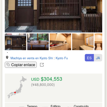
ES
JA
Machiya en venta en Kyoto Shi
:
Kyoto Fu
Copiar enlace
$304,553
USD
(¥48,800,000)
Terreno
Edificio
Construído