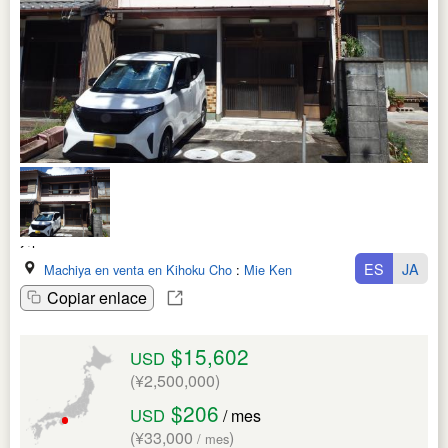
ES
JA
Machiya en venta en Kihoku Cho
:
Mie Ken
Copiar enlace
$15,602
USD
(¥2,500,000)
$206
USD
/ mes
(¥33,000
)
/ mes