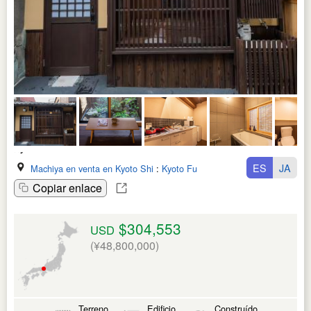
ES
JA
Machiya en venta en Kyoto Shi
:
Kyoto Fu
Copiar enlace
$304,553
USD
(¥48,800,000)
Terreno
Edificio
Construído