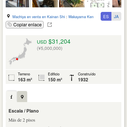
ES
JA
Machiya en venta en Kainan Shi
:
Wakayama Ken
Copiar enlace
$31,204
USD
(¥5,000,000)
Terreno
Edificio
Construído
163 m²
150 m²
1932
Escala / Plano
Más de 2 pisos