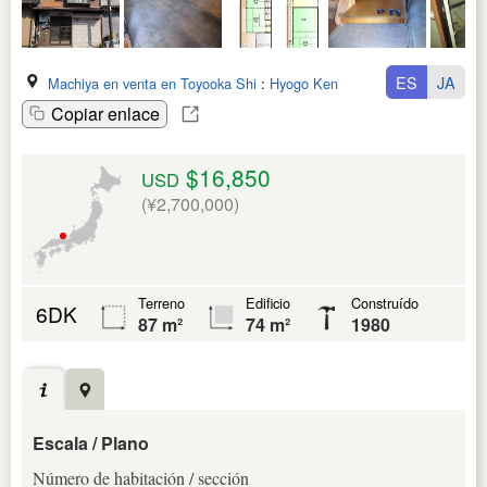
ES
JA
Machiya en venta en Toyooka Shi
:
Hyogo Ken
Copiar enlace
$16,850
USD
(¥2,700,000)
Terreno
Edificio
Construído
6DK
87 m²
74 m²
1980
Escala / Plano
Número de habitación / sección