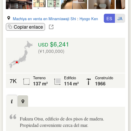
ES
JA
Machiya en venta en Minamiawaji Shi
:
Hyogo Ken
Copiar enlace
$6,241
USD
(¥1,000,000)
Terreno
Edificio
Construído
7K
137 m²
114 m²
1966
Fukura Otsu, edificio de dos pisos de madera.
Propiedad conveniente cerca del mar.