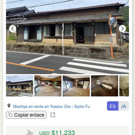
ES
JA
Machiya en venta en Yosano Cho
:
Kyoto Fu
Copiar enlace
$11,233
USD