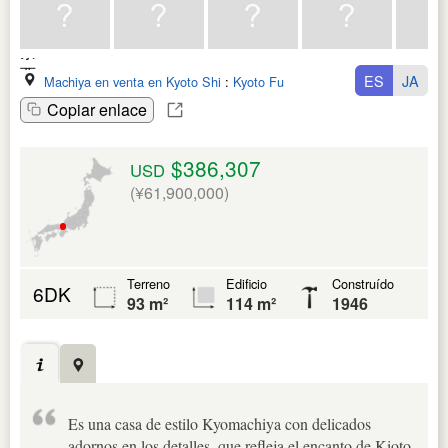
ES
JA
Machiya en venta en Kyoto Shi
:
Kyoto Fu
Copiar enlace
$386,307
USD
(¥61,900,000)
Terreno
Edificio
Construído
6DK
93 m²
114 m²
1946
Es una casa de estilo Kyomachiya con delicados
adornos en los detalles, que refleja el encanto de Kioto.