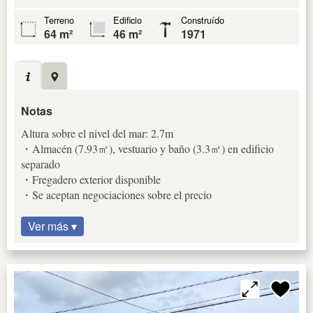
Terreno
Edificio
Construído
64 m²
46 m²
1971
Notas
Altura sobre el nivel del mar: 2.7m
・Almacén (7.93㎡), vestuario y baño (3.3㎡) en edificio
separado
・Fregadero exterior disponible
・Se aceptan negociaciones sobre el precio
Ver más ▾