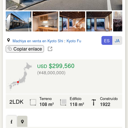
ES
JA
Machiya en venta en Kyoto Shi
:
Kyoto Fu
Copiar enlace
$299,560
USD
(¥48,000,000)
Terreno
Edificio
Construído
2LDK
108 m²
118 m²
1922