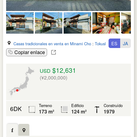
ES
JA
Casas tradicionales en venta en Minami Cho
:
Tokushima Ken
Copiar enlace
$12,631
USD
(¥2,000,000)
Terreno
Edificio
Construído
6DK
173 m²
124 m²
1979