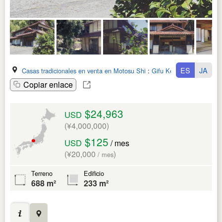
ES
JA
Casas tradicionales en venta en Motosu Shi
:
Gifu Ken
Copiar enlace
$24,963
USD
(¥4,000,000)
$125
USD
/ mes
(¥20,000
)
/ mes
Terreno
Edificio
688 m²
233 m²