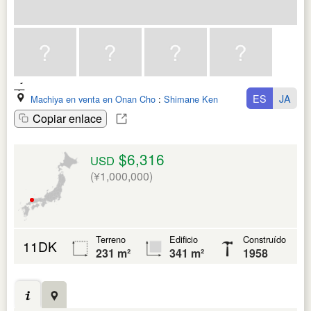
ES
JA
Machiya en venta en Onan Cho
:
Shimane Ken
Copiar enlace
$6,316
USD
(¥1,000,000)
Terreno
Edificio
Construído
11DK
231 m²
341 m²
1958