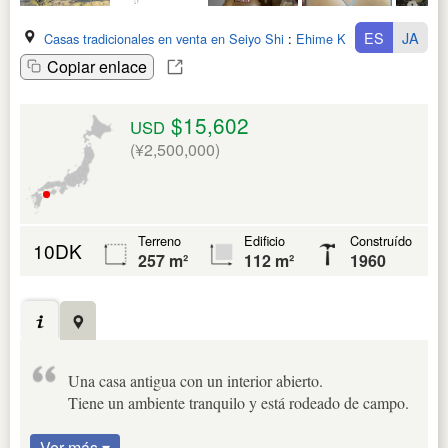
ES
JA
Casas tradicionales en venta en Seiyo Shi
:
Ehime Ken
Copiar enlace
$15,602
USD
(¥2,500,000)
Terreno
Edificio
Construído
10DK
257 m²
112 m²
1960
Una casa antigua con un interior abierto.
Tiene un ambiente tranquilo y está rodeado de campo.
Ver más ▾