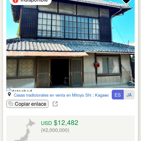
ES
JA
Casas tradicionales en venta en Mitoyo Shi
:
Kagawa Ken
Copiar enlace
$12,482
USD
(¥2,000,000)