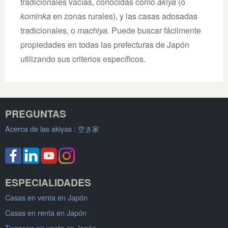
tradicionales vacías, conocidas como
akiya
(o
kominka
en zonas rurales), y las casas adosadas
tradicionales, o
machiya
. Puede buscar fácilmente
propiedades en todas las prefecturas de Japón
utilizando sus criterios específicos.
PREGUNTAS
Acerca de las akiyas :
空き家
ESPECIALIDADES
Casas en venta en Japón
Casas en renta en Japón
Terrenos en venta en Japón