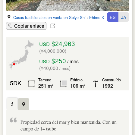
ES
JA
Casas tradicionales en venta en Seiyo Shi
:
Ehime Ken
Copiar enlace
$24,963
USD
(¥4,000,000)
$250
USD
/ mes
(¥40,000
)
/ mes
Terreno
Edificio
Construído
5DK
251 m²
106 m²
1992
Propiedad cerca del mar y bien mantenida. Con un
campo de 14 tsubo.