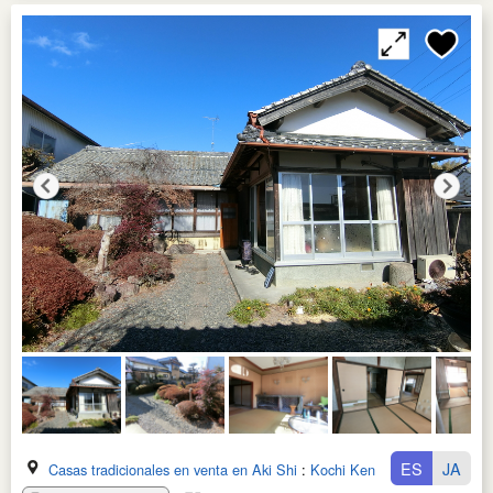
ES
JA
Casas tradicionales en venta en Aki Shi
:
Kochi Ken