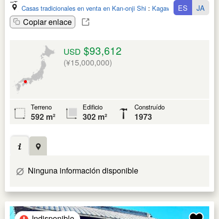
ES
JA
Casas tradicionales en venta en Kan-onji Shi
:
Kagawa Ken
Copiar enlace
$93,612
USD
(¥15,000,000)
Terreno
Edificio
Construído
592 m²
302 m²
1973
Ninguna información disponible
Indisponible