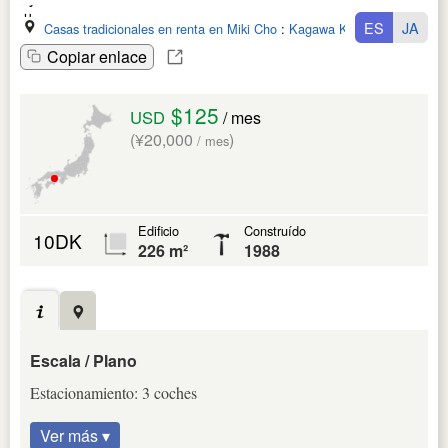
ES
JA
Casas tradicionales en renta en Miki Cho
:
Kagawa Ken
Copiar enlace
$125
USD
/ mes
(¥20,000
)
/ mes
Edificio
Construído
10DK
226 m²
1988
Escala / Plano
Estacionamiento: 3 coches
Ver más ▾