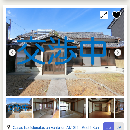
ES
JA
Casas tradicionales en venta en Aki Shi
:
Kochi Ken