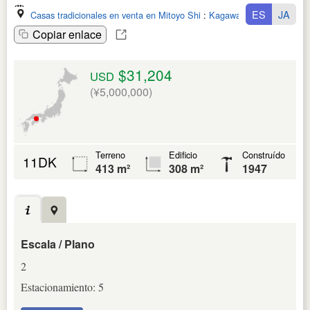
ES
JA
Casas tradicionales en venta en Mitoyo Shi
:
Kagawa Ken
Copiar enlace
$31,204
USD
(¥5,000,000)
Terreno
Edificio
Construído
11DK
413 m²
308 m²
1947
Escala / Plano
2
Estacionamiento: 5