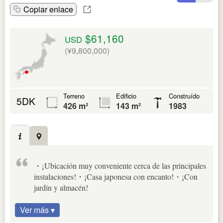
Copiar enlace
$61,160
USD
(¥9,800,000)
Terreno
Edificio
Construído
5DK
426 m²
143 m²
1983
・¡Ubicación muy conveniente cerca de las principales
instalaciones!・¡Casa japonesa con encanto!・¡Con
jardín y almacén!
Ver más ▾