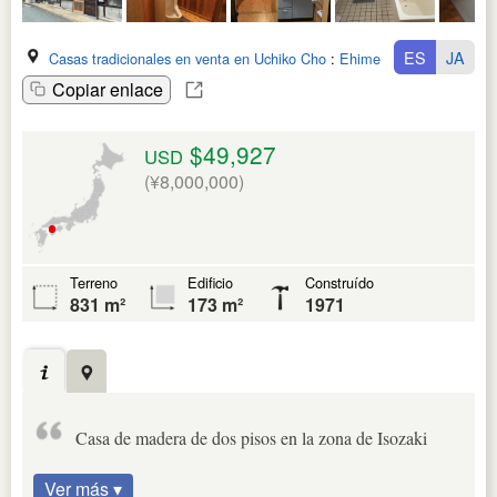
ES
JA
Casas tradicionales en venta en Uchiko Cho
:
Ehime Ken
Copiar enlace
$49,927
USD
(¥8,000,000)
Terreno
Edificio
Construído
831 m²
173 m²
1971
Casa de madera de dos pisos en la zona de Isozaki
Ver más ▾