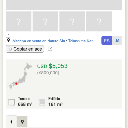
ES
JA
Machiya en venta en Naruto Shi
:
Tokushima Ken
Copiar enlace
$5,053
USD
(¥800,000)
Terreno
Edificio
668 m²
161 m²