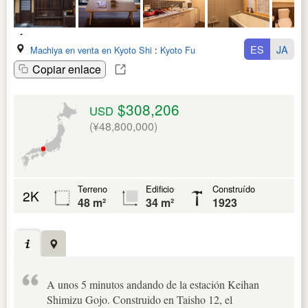
ES
JA
Machiya en venta en Kyoto Shi
:
Kyoto Fu
Copiar enlace
$308,206
USD
(¥48,800,000)
Terreno
Edificio
Construído
2K
48 m²
34 m²
1923
A unos 5 minutos andando de la estación Keihan
Shimizu Gojo. Construido en Taisho 12, el