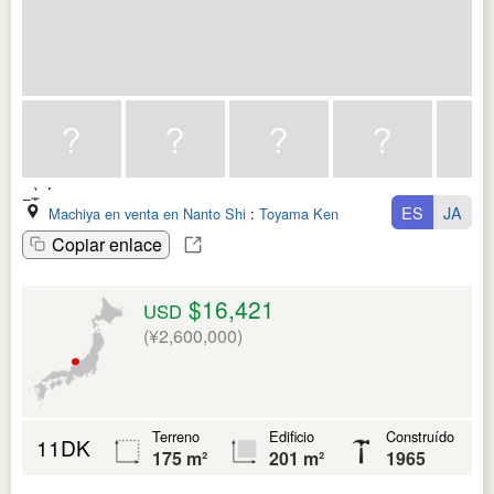
ES
JA
Machiya en venta en Nanto Shi
:
Toyama Ken
Copiar enlace
$16,421
USD
(¥2,600,000)
Terreno
Edificio
Construído
11DK
175 m²
201 m²
1965