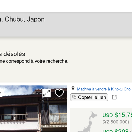
n, Chubu, Japon
 désolés
ne correspond à votre recherche.
Machiya à vendre à Kihoku Cho
é
Copier le lien
$15,7
USD
(¥2,500,000)
$208
USD
/