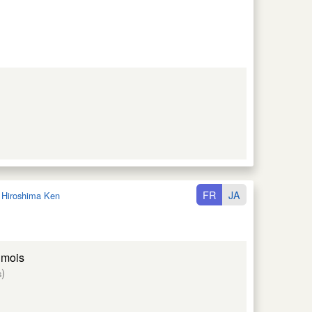
FR
JA
:
Hiroshima Ken
 mois
)
s