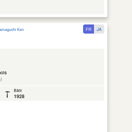
FR
JA
amaguchi Ken
mois
)
s
Bâtit
1928