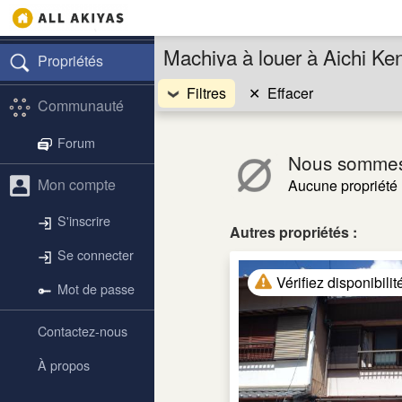
Machiya à louer à Aichi Ke
Propriétés
Filtres
✕
Effacer
Communauté
Forum
Nous sommes
Mon compte
Aucune propriété 
S'inscrire
Autres propriétés :
Se connecter
Vérifiez disponibilit
Mot de passe
Contactez-nous
À propos