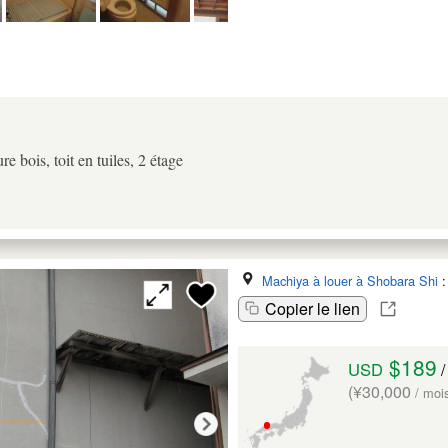
e bois, toit en tuiles, 2 étage
Machiya à louer à Shobara Shi
Copier le lien
$189
USD
/
(¥30,000
/ moi