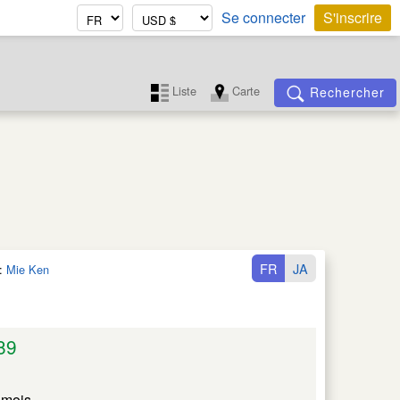
Se connecter
S'inscrire
Liste
Carte
Rechercher
FR
JA
:
Mie Ken
89
 mois