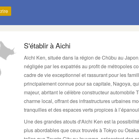
rire
S'établir à Aichi
Aichi Ken, située dans la région de Chūbu au Japon
négligée par les expatriés au profit de métropoles 
cadre de vie exceptionnel et rassurant pour les famill
principalement connue pour sa capitale, Nagoya, qui 
majeur, abritant le célèbre constructeur automobile To
charme local, offrant des infrastructures urbaines m
tranquilles et des espaces verts propices à l’épanoui
Une des grandes atouts d'Aichi Ken est la possibili
plus abordables que ceux trouvés à Tokyo ou Osaka.
telles que Toyota City ou Inuyama, présentent des 