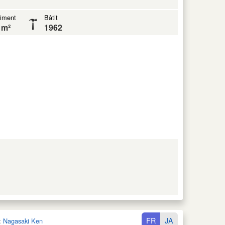
iment
Bâtit
 m²
1962
FR
JA
:
Nagasaki Ken