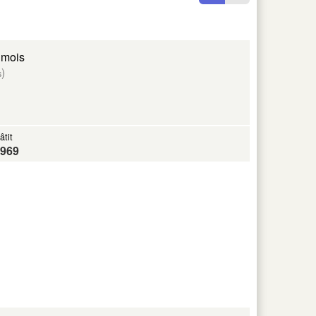
 mois
)
s
âtit
969