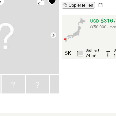
é
Copier le lien
$316
USD
/
(¥50,000
/ moi
Bâtiment
B
5K
74 m²
1