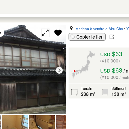
Machiya à vendre à Abu Cho
:
Y
é
Copier le lien
$63
USD
(¥10,000)
$63
USD
/ 
(¥10,000
/ moi
Terrain
Bâtiment
238 m²
130 m²