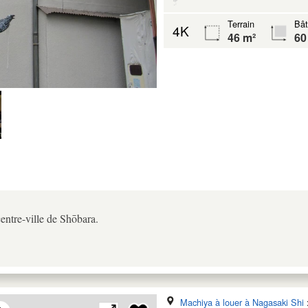
Terrain
Bât
4K
46 m²
60
entre-ville de Shōbara.
Machiya à louer à Nagasaki Shi