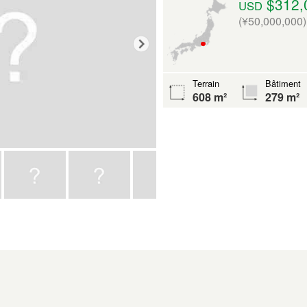
$312,
USD
(¥50,000,000)
Terrain
Bâtiment
608 m²
279 m²