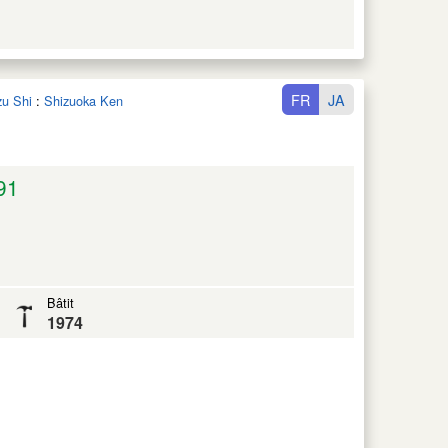
FR
JA
u Shi
:
Shizuoka Ken
91
Bâtit
1974