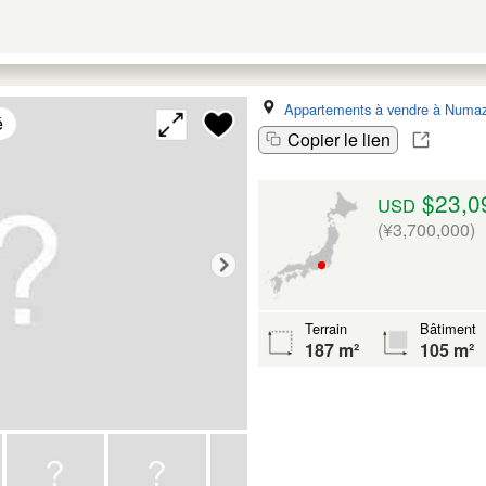
Appartements à vendre à Numaz
é
Copier le lien
$23,0
USD
(¥3,700,000)
Terrain
Bâtiment
187 m²
105 m²