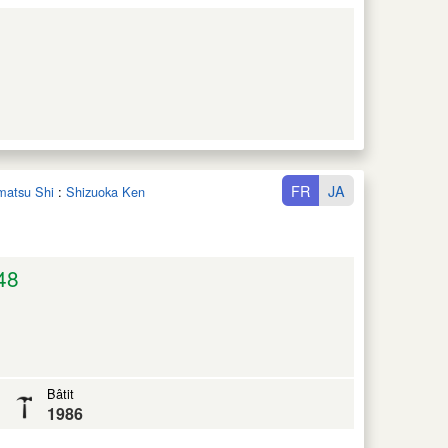
FR
JA
matsu Shi
:
Shizuoka Ken
48
Bâtit
1986