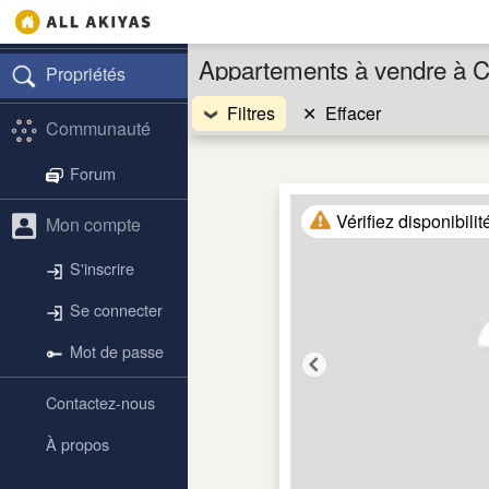
Appartements à vendre à 
Propriétés
Filtres
✕
Effacer
Communauté
Forum
Vérifiez disponibilit
Mon compte
S'inscrire
Se connecter
Mot de passe
Contactez-nous
À propos