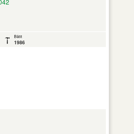
042
Bâtit
1986