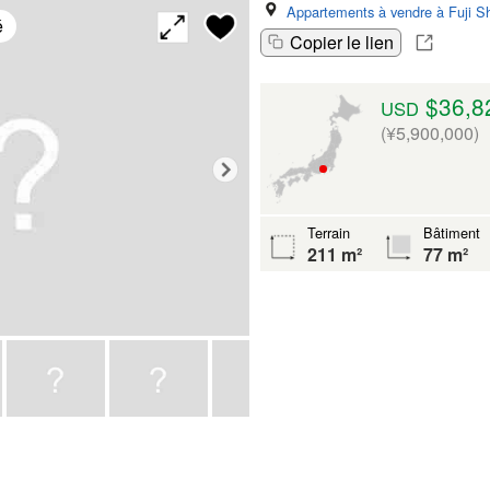
Appartements à vendre à Fuji Sh
é
Copier le lien
$36,8
USD
(¥5,900,000)
Terrain
Bâtiment
211 m²
77 m²