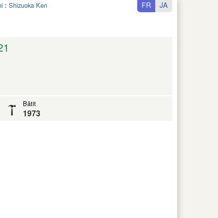
FR
JA
i
:
Shizuoka Ken
21
Bâtit
1973