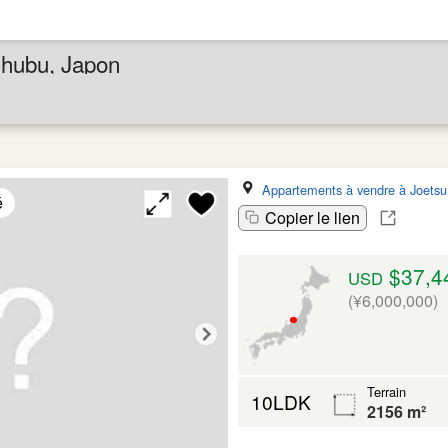
Chubu, Japon
Appartements à vendre à Joetsu
é
Copier le lien
$37,4
USD
(¥6,000,000)
Terrain
10LDK
2156 m²