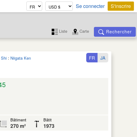
Se connecter
S'inscrire
Liste
Carte
Rechercher
FR
JA
 Shi
:
Niigata Ken
45
Bâtiment
Bâtit
270 m²
1973