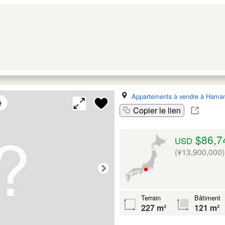
Appartements à vendre à Hama
é
Copier le lien
$86,7
USD
(¥13,900,000)
Terrain
Bâtiment
227 m²
121 m²