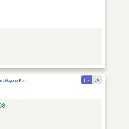
FR
JA
i
:
Nagano Ken
08