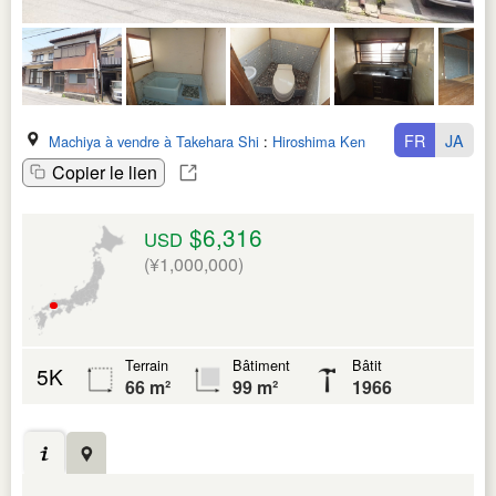
FR
JA
Machiya à vendre à Takehara Shi
:
Hiroshima Ken
Copier le lien
$6,316
USD
(¥1,000,000)
Terrain
Bâtiment
Bâtit
5K
66 m²
99 m²
1966