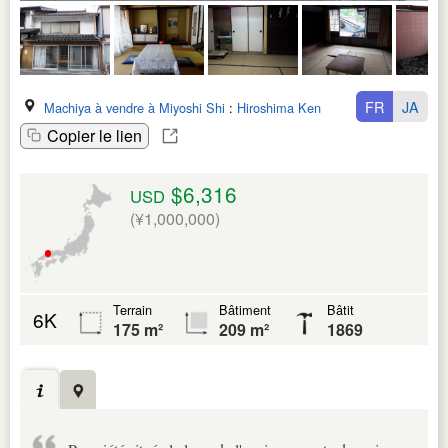
FR
JA
Machiya à vendre à Miyoshi Shi
:
Hiroshima Ken
Copier le lien
$6,316
USD
(¥1,000,000)
Terrain
Bâtiment
Bâtit
6K
175 m²
209 m²
1869