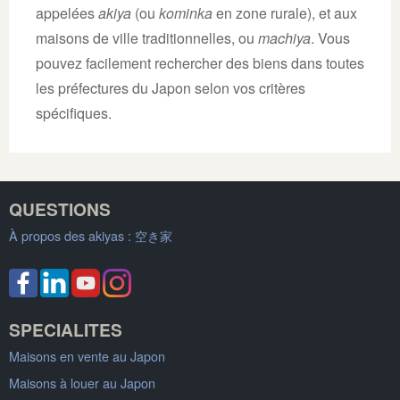
appelées
akiya
(ou
kominka
en zone rurale), et aux
maisons de ville traditionnelles, ou
machiya
. Vous
pouvez facilement rechercher des biens dans toutes
les préfectures du Japon selon vos critères
spécifiques.
QUESTIONS
À propos des akiyas :
空き家
SPECIALITES
Maisons en vente au Japon
Maisons à louer au Japon