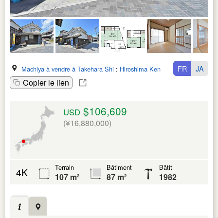
FR
JA
Machiya à vendre à Takehara Shi
:
Hiroshima Ken
Copier le lien
$106,609
USD
(¥16,880,000)
Terrain
Bâtiment
Bâtit
4K
107 m²
87 m²
1982