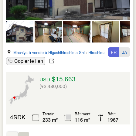
FR
JA
Machiya à vendre à Higashihiroshima Shi
:
Hiroshima Ken
Copier le lien
$15,663
USD
(¥2,480,000)
Terrain
Bâtiment
Bâtit
4SDK
233 m²
116 m²
1967