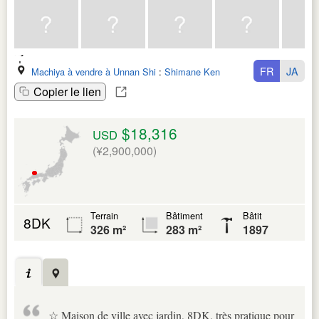
FR
JA
Machiya à vendre à Unnan Shi
:
Shimane Ken
Copier le lien
$18,316
USD
(¥2,900,000)
Terrain
Bâtiment
Bâtit
8DK
326 m²
283 m²
1897
☆ Maison de ville avec jardin, 8DK, très pratique pour