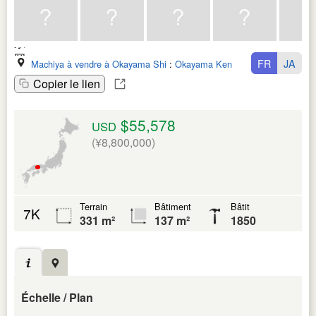
FR
JA
Machiya à vendre à Okayama Shi
:
Okayama Ken
Copier le lien
$55,578
USD
(¥8,800,000)
Terrain
Bâtiment
Bâtit
7K
331 m²
137 m²
1850
Échelle / Plan