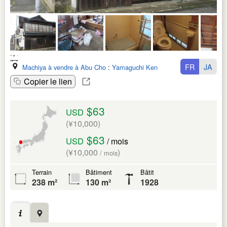
FR
JA
Machiya à vendre à Abu Cho
:
Yamaguchi Ken
Copier le lien
$63
USD
(¥10,000)
$63
USD
/ mois
(¥10,000
)
/ mois
Terrain
Bâtiment
Bâtit
238 m²
130 m²
1928