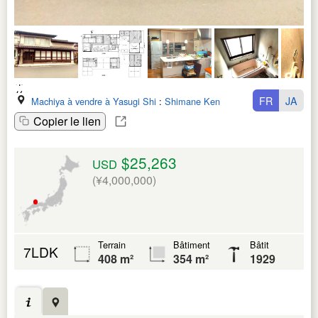
FR
JA
Machiya à vendre à Yasugi Shi
:
Shimane Ken
Copier le lien
$25,263
USD
(¥4,000,000)
Terrain
Bâtiment
Bâtit
7LDK
408 m²
354 m²
1929