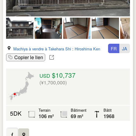
FR
JA
Machiya à vendre à Takehara Shi
:
Hiroshima Ken
Copier le lien
$10,737
USD
(¥1,700,000)
Terrain
Bâtiment
Bâtit
5DK
106 m²
69 m²
1968