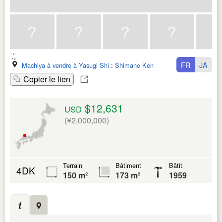
FR
JA
Machiya à vendre à Yasugi Shi
:
Shimane Ken
Copier le lien
$12,631
USD
(¥2,000,000)
Terrain
Bâtiment
Bâtit
4DK
150 m²
173 m²
1959