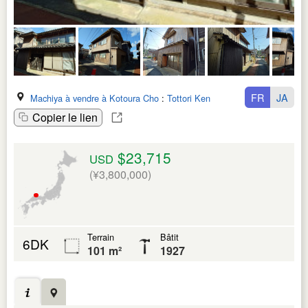
FR
JA
Machiya à vendre à Kotoura Cho
:
Tottori Ken
Copier le lien
$23,715
USD
(¥3,800,000)
Terrain
Bâtit
6DK
101 m²
1927