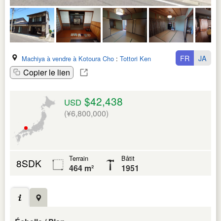
FR
JA
Machiya à vendre à Kotoura Cho
:
Tottori Ken
Copier le lien
$42,438
USD
(¥6,800,000)
Terrain
Bâtit
8SDK
464 m²
1951