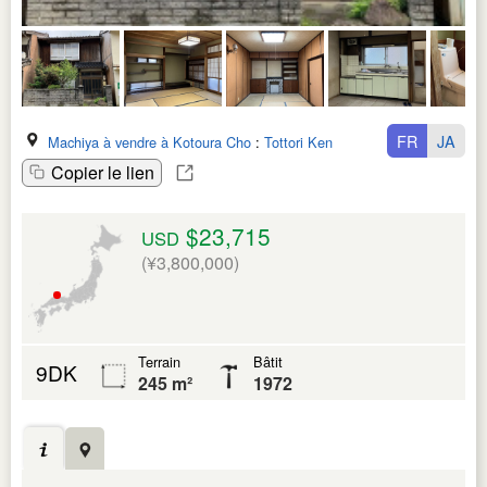
FR
JA
Machiya à vendre à Kotoura Cho
:
Tottori Ken
Copier le lien
$23,715
USD
(¥3,800,000)
Terrain
Bâtit
9DK
245 m²
1972