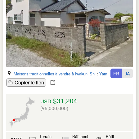
FR
JA
Maisons traditionnelles à vendre à Iwakuni Shi
:
Yamaguchi Ken
Copier le lien
$31,204
USD
(¥5,000,000)
Terrain
Bâtiment
Bâtit