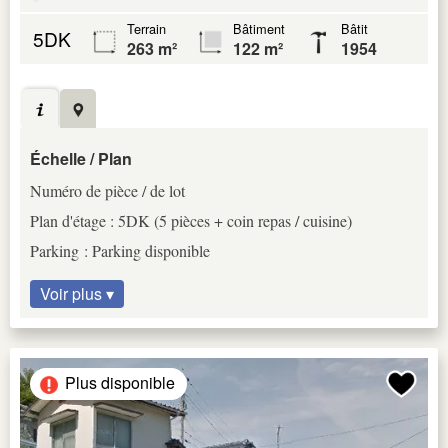
Terrain
Bâtiment
Bâtit
5DK
263 m²
122 m²
1954
Échelle / Plan
Numéro de pièce / de lot
Plan d'étage : 5DK (5 pièces + coin repas / cuisine)
Parking : Parking disponible
Voir plus ▾
Plus disponible