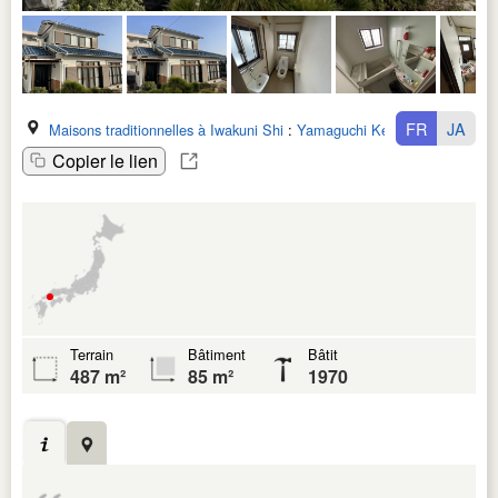
FR
JA
Maisons traditionnelles à Iwakuni Shi
:
Yamaguchi Ken
Copier le lien
Terrain
Bâtiment
Bâtit
487 m²
85 m²
1970