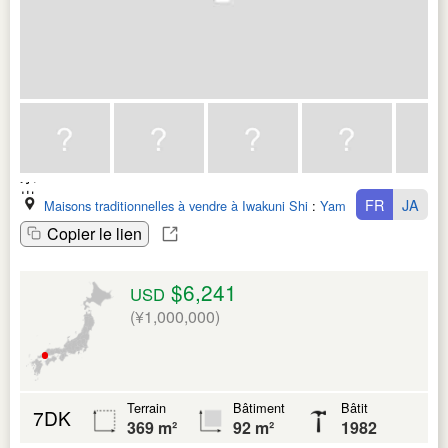
FR
JA
Maisons traditionnelles à vendre à Iwakuni Shi
:
Yamaguchi Ken
Copier le lien
$6,241
USD
(¥1,000,000)
Terrain
Bâtiment
Bâtit
7DK
369 m²
92 m²
1982