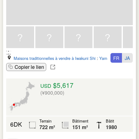
FR
JA
Maisons traditionnelles à vendre à Iwakuni Shi
:
Yamaguchi Ken
Copier le lien
$5,617
USD
(¥900,000)
Terrain
Bâtiment
Bâtit
6DK
722 m²
151 m²
1980