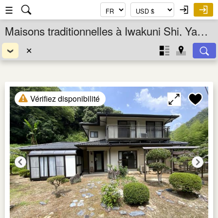
☰
Maisons traditionnelles à Iwakuni Shi, Yamaguchi Ken, Chugoku, Japon
✕
Vérifiez disponibilité