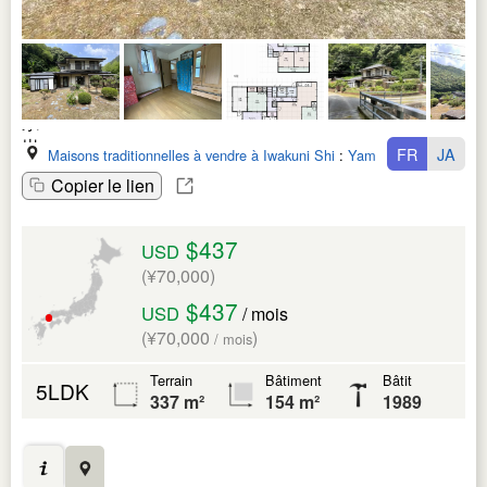
FR
JA
Maisons traditionnelles à vendre à Iwakuni Shi
:
Yamaguchi Ken
Copier le lien
$437
USD
(¥70,000)
$437
USD
/ mois
(¥70,000
)
/ mois
Terrain
Bâtiment
Bâtit
5LDK
337 m²
154 m²
1989