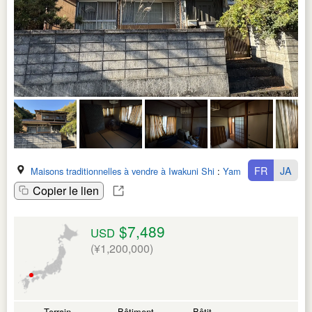
FR
JA
Maisons traditionnelles à vendre à Iwakuni Shi
:
Yamaguchi Ken
Copier le lien
$7,489
USD
(¥1,200,000)
Terrain
Bâtiment
Bâtit