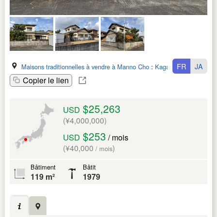
FR
JA
Maisons traditionnelles à vendre à Manno Cho
:
Kagawa Ken
Copier le lien
$25,263
USD
(¥4,000,000)
$253
USD
/ mois
(¥40,000
)
/ mois
Bâtiment
Bâtit
119 m²
1979