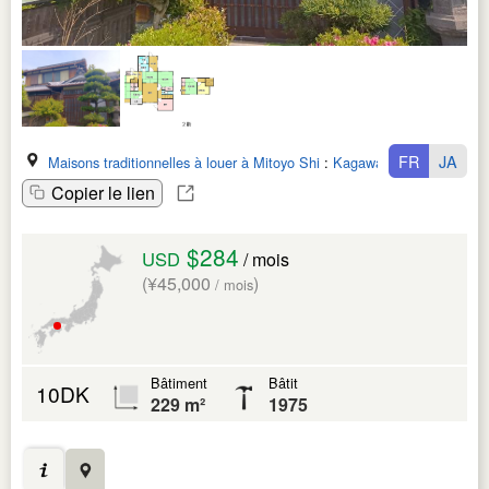
FR
JA
Maisons traditionnelles à louer à Mitoyo Shi
:
Kagawa Ken
Copier le lien
$284
USD
/ mois
(¥45,000
)
/ mois
Bâtiment
Bâtit
10DK
229 m²
1975