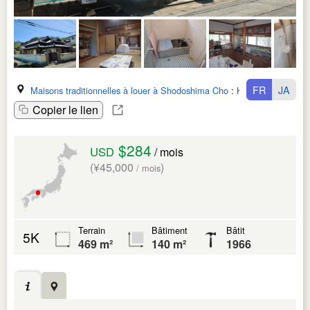
FR
JA
Maisons traditionnelles à louer à Shodoshima Cho
:
Kagawa Ken
Copier le lien
$284
USD
/ mois
(¥45,000
)
/ mois
Terrain
Bâtiment
Bâtit
5K
469 m²
140 m²
1966