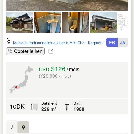
FR
JA
Maisons traditionnelles à louer à Miki Cho
:
Kagawa Ken
Copier le lien
$126
USD
/ mois
(¥20,000
)
/ mois
Bâtiment
Bâtit
10DK
226 m²
1988