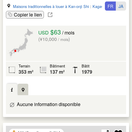
FR
JA
Maisons traditionnelles à louer à Kan-onji Shi
:
Kagawa Ken
Copier le lien
$63
USD
/ mois
(¥10,000
)
/ mois
Terrain
Bâtiment
Bâtit
353 m²
137 m²
1979
Aucune information disponible