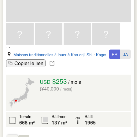
FR
JA
Maisons traditionnelles à louer à Kan-onji Shi
:
Kagawa Ken
Copier le lien
$253
USD
/ mois
(¥40,000
)
/ mois
Terrain
Bâtiment
Bâtit
668 m²
137 m²
1965