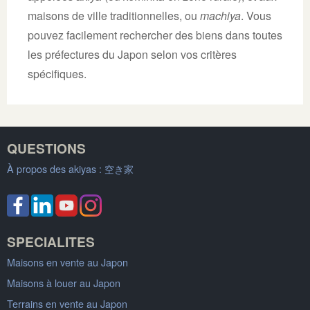
maisons de ville traditionnelles, ou
machiya
. Vous
pouvez facilement rechercher des biens dans toutes
les préfectures du Japon selon vos critères
spécifiques.
QUESTIONS
À propos des akiyas :
空き家
SPECIALITES
Maisons en vente au Japon
Maisons à louer au Japon
Terrains en vente au Japon