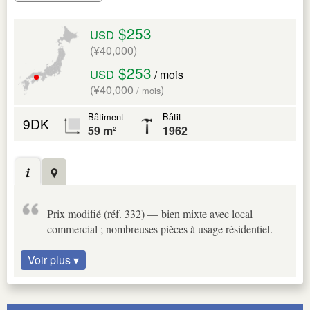
$253
USD
(¥40,000)
$253
USD
/ mois
(¥40,000
)
/ mois
Bâtiment
Bâtit
9DK
59 m²
1962
Prix modifié (réf. 332) — bien mixte avec local
commercial ; nombreuses pièces à usage résidentiel.
Voir plus ▾