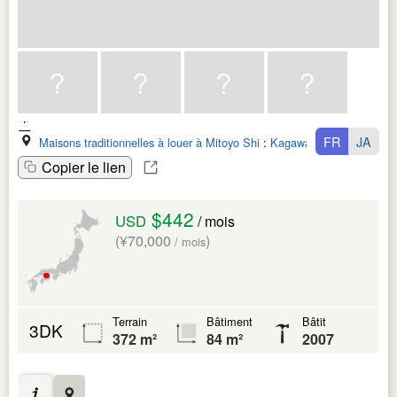
FR
JA
Maisons traditionnelles à louer à Mitoyo Shi
:
Kagawa Ken
Copier le lien
$442
USD
/ mois
(¥70,000
)
/ mois
Terrain
Bâtiment
Bâtit
3DK
372 m²
84 m²
2007