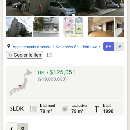
FR
JA
Appartements à vendre à Kanazawa Shi
:
Ishikawa Ken
Copier le lien
$125,051
USD
(¥19,800,000)
Bâtiment
Exclusive
Bâtit
3LDK
79 m²
79 m²
1998