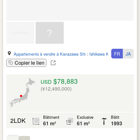
FR
JA
Appartements à vendre à Kanazawa Shi
:
Ishikawa Ken
Copier le lien
$78,883
USD
(¥12,490,000)
Bâtiment
Exclusive
Bâtit
2LDK
61 m²
61 m²
1993