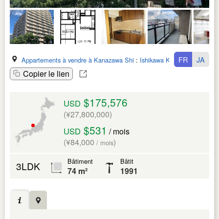
FR
JA
Appartements à vendre à Kanazawa Shi
:
Ishikawa Ken
Copier le lien
$175,576
USD
(¥27,800,000)
$531
USD
/ mois
(¥84,000
)
/ mois
Bâtiment
Bâtit
3LDK
74 m²
1991