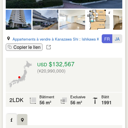
FR
JA
Appartements à vendre à Kanazawa Shi
:
Ishikawa Ken
Copier le lien
$132,567
USD
(¥20,990,000)
Bâtiment
Exclusive
Bâtit
2LDK
56 m²
56 m²
1991