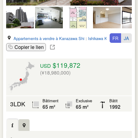
FR
JA
Appartements à vendre à Kanazawa Shi
:
Ishikawa Ken
Copier le lien
$119,872
USD
(¥18,980,000)
Bâtiment
Exclusive
Bâtit
3LDK
65 m²
65 m²
1992