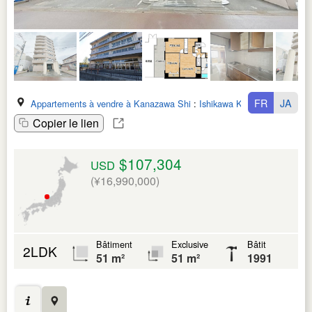
FR
JA
Appartements à vendre à Kanazawa Shi
:
Ishikawa Ken
Copier le lien
$107,304
USD
(¥16,990,000)
Bâtiment
Exclusive
Bâtit
2LDK
51 m²
51 m²
1991