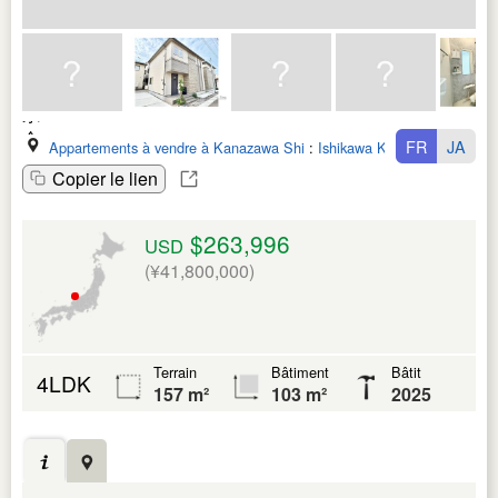
FR
JA
Appartements à vendre à Kanazawa Shi
:
Ishikawa Ken
Copier le lien
$263,996
USD
(¥41,800,000)
Terrain
Bâtiment
Bâtit
4LDK
157 m²
103 m²
2025