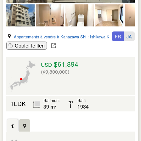
FR
JA
Appartements à vendre à Kanazawa Shi
:
Ishikawa Ken
Copier le lien
$61,894
USD
(¥9,800,000)
Bâtiment
Bâtit
1LDK
39 m²
1984