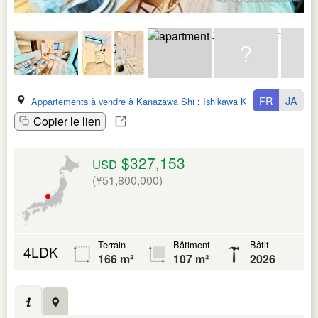
FR
JA
Appartements à vendre à Kanazawa Shi
:
Ishikawa Ken
Copier le lien
$327,153
USD
(¥51,800,000)
Terrain
Bâtiment
Bâtit
4LDK
166 m²
107 m²
2026