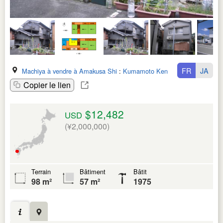
FR
JA
Machiya à vendre à Amakusa Shi
:
Kumamoto Ken
Copier le lien
$12,482
USD
(¥2,000,000)
Terrain
Bâtiment
Bâtit
98 m²
57 m²
1975