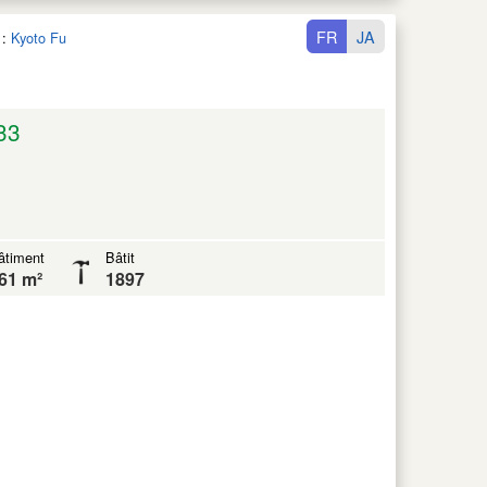
FR
JA
:
Kyoto Fu
33
âtiment
Bâtit
61 m²
1897