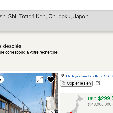
hi Shi, Tottori Ken, Chugoku, Japon
 désolés
ne correspond à votre recherche.
Machiya à vendre à Kyoto Shi
:
é
Copier le lien
$299,
USD
(¥48,000,000)