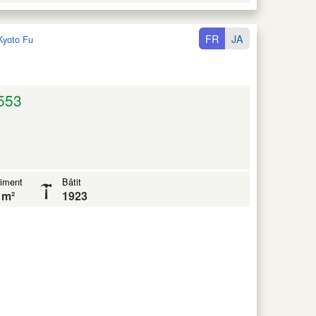
FR
JA
Kyoto Fu
553
iment
Bâtit
 m²
1923