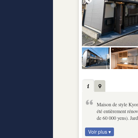
Maison de style Kyom
été entièrement réno
de 60 000 yens). Jard
Voir plus ▾