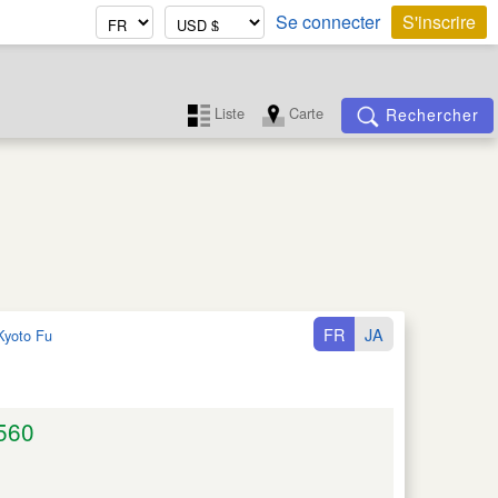
Se connecter
S'inscrire
Liste
Carte
Rechercher
FR
JA
Kyoto Fu
560