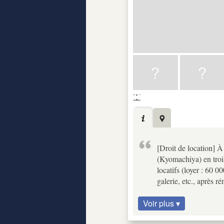
[Droit de location] 
(Kyomachiya) en trois
locatifs (loyer : 60 
galerie, etc., après r
Voir plus ▾