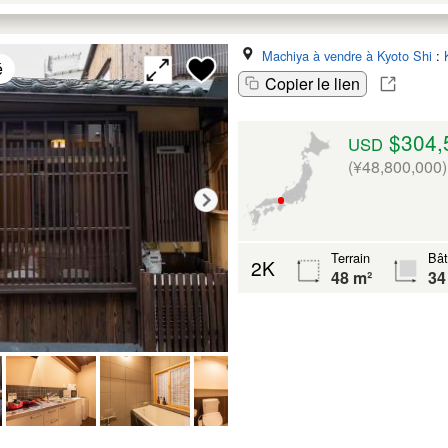
Machiya à vendre à Kyoto Shi
:
é
Copier le lien
$304,
USD
(¥48,800,000)
Terrain
Bât
2K
48 m²
34