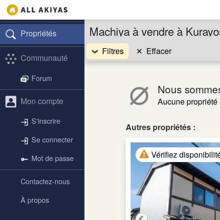
Machiya à vendre à Kurayos
Propriétés
Filtres
✕
Effacer
Communauté
Forum
Nous sommes
Mon compte
Aucune propriété 
S'inscrire
Autres propriétés :
Se connecter
Vérifiez disponibilit
Mot de passe
Contactez-nous
À propos