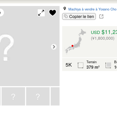
Machiya à vendre à Yosano Cho
é
Copier le lien
$11,2
USD
(¥1,800,000)
Terrain
B
5K
379 m²
1