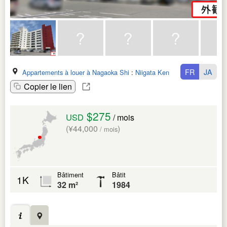
FR
JA
Appartements à louer à Nagaoka Shi
:
Niigata Ken
Copier le lien
$275
USD
/ mois
(¥44,000
)
/ mois
Bâtiment
Bâtit
1K
32 m²
1984