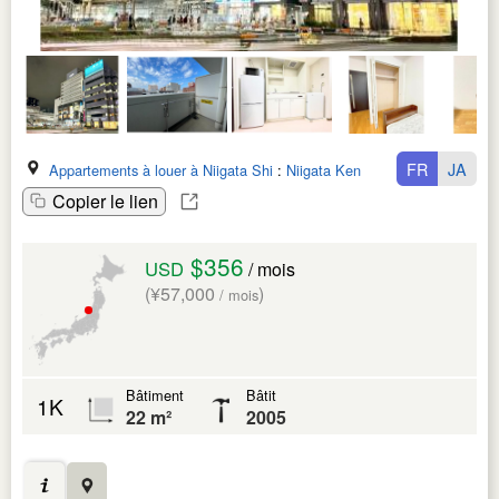
FR
JA
Appartements à louer à Niigata Shi
:
Niigata Ken
Copier le lien
$356
USD
/ mois
(¥57,000
)
/ mois
Bâtiment
Bâtit
1K
22 m²
2005