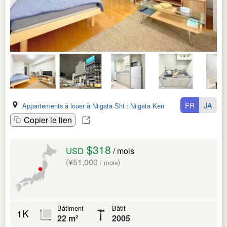
FR
JA
Appartements à louer à Niigata Shi
:
Niigata Ken
Copier le lien
$318
USD
/ mois
(¥51,000
)
/ mois
Bâtiment
Bâtit
1K
22 m²
2005