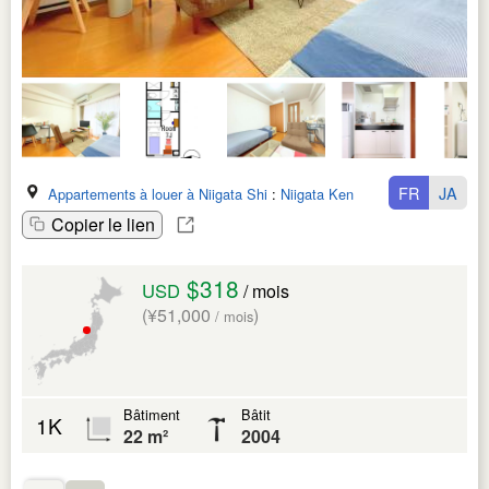
FR
JA
Appartements à louer à Niigata Shi
:
Niigata Ken
Copier le lien
$318
USD
/ mois
(¥51,000
)
/ mois
Bâtiment
Bâtit
1K
22 m²
2004