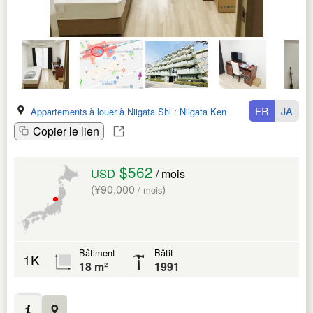
FR
JA
Appartements à louer à Niigata Shi
:
Niigata Ken
Copier le lien
$562
USD
/ mois
(¥90,000
)
/ mois
Bâtiment
Bâtit
1K
18 m²
1991