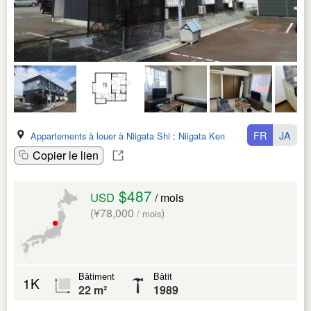
FR
JA
Appartements à louer à Niigata Shi
:
Niigata Ken
Copier le lien
$487
USD
/ mois
(¥78,000
)
/ mois
Bâtiment
Bâtit
1K
22 m²
1989