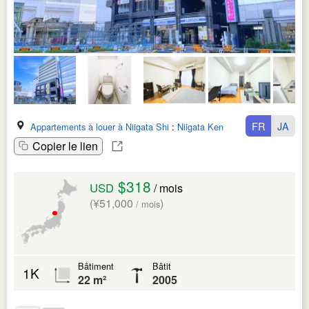
FR
JA
Appartements à louer à Niigata Shi
:
Niigata Ken
Copier le lien
$318
USD
/ mois
(¥51,000
)
/ mois
Bâtiment
Bâtit
1K
22 m²
2005