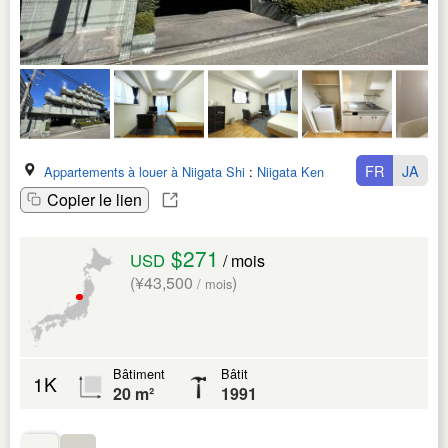
FR
JA
Appartements à louer à Niigata Shi
:
Niigata Ken
Copier le lien
$271
USD
/ mois
(¥43,500
)
/ mois
Bâtiment
Bâtit
1K
20 m²
1991