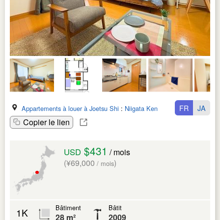
FR
JA
Appartements à louer à Joetsu Shi
:
Niigata Ken
Copier le lien
$431
USD
/ mois
(¥69,000
)
/ mois
Bâtiment
Bâtit
1K
28 m²
2009