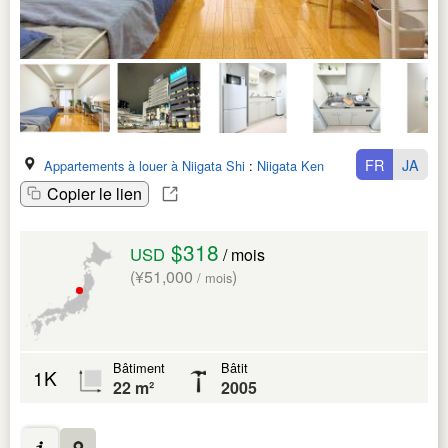
FR
JA
Appartements à louer à Niigata Shi
:
Niigata Ken
Copier le lien
$318
USD
/ mois
(¥51,000
)
/ mois
Bâtiment
Bâtit
1K
22 m²
2005