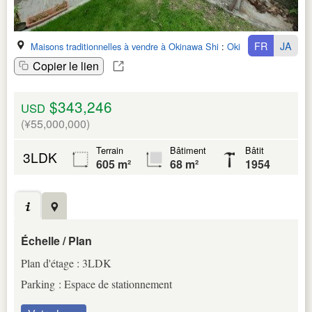
FR
JA
Maisons traditionnelles à vendre à Okinawa Shi
:
Okinawa Ken
Copier le lien
$343,246
USD
(¥55,000,000)
Terrain
Bâtiment
Bâtit
3LDK
605 m²
68 m²
1954
Échelle / Plan
Plan d'étage : 3LDK
Parking : Espace de stationnement