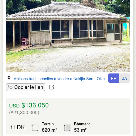
FR
JA
Maisons traditionnelles à vendre à Nakijin Son
:
Okinawa Ken
Copier le lien
$136,050
USD
(¥21,800,000)
Terrain
Bâtiment
1LDK
620 m²
53 m²