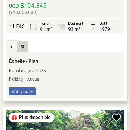
$104,846
USD
(¥16,800,000)
Terrain
Bâtiment
Bâtit
5LDK
81 m²
93 m²
1979
Échelle / Plan
Plan d'étage : 5LDK
Parking : Aucun
Voir plus ▾
Plus disponible