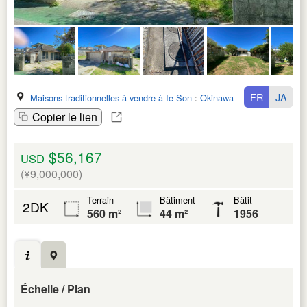
FR
JA
Maisons traditionnelles à vendre à Ie Son
:
Okinawa Ken
Copier le lien
$56,167
USD
(¥9,000,000)
Terrain
Bâtiment
Bâtit
2DK
560 m²
44 m²
1956
Échelle / Plan