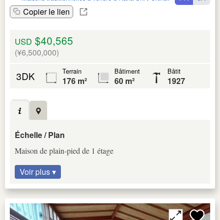
Copier le lien
$40,565
USD
(¥6,500,000)
Terrain
Bâtiment
Bâtit
3DK
176 m²
60 m²
1927
Échelle / Plan
Maison de plain-pied de 1 étage
Voir plus ▾