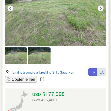
FR
JA
Terrains à vendre à Ureshino Shi
:
Saga Ken
Copier le lien
$177,398
USD
(¥28,425,400)