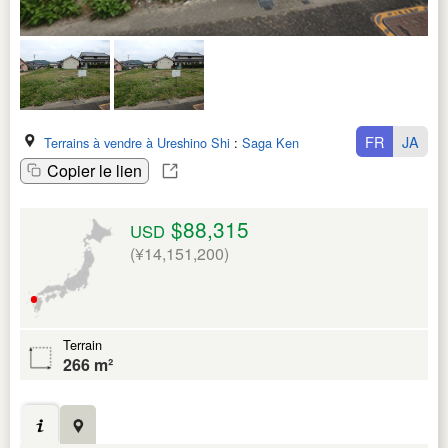
FR
JA
Terrains à vendre à Ureshino Shi
:
Saga Ken
Copier le lien
$88,315
USD
(¥14,151,200)
Terrain
266 m²