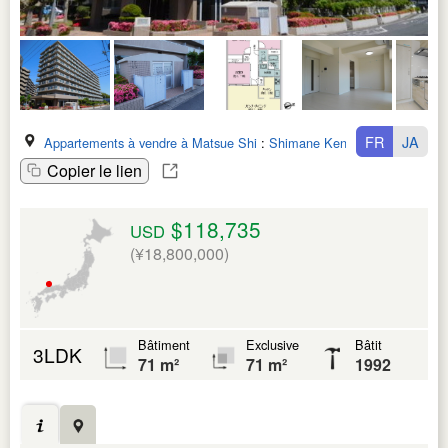
FR
JA
Appartements à vendre à Matsue Shi
:
Shimane Ken
Copier le lien
$118,735
USD
(¥18,800,000)
Bâtiment
Exclusive
Bâtit
3LDK
71 m²
71 m²
1992