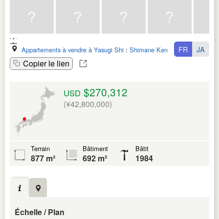
FR
JA
Appartements à vendre à Yasugi Shi
:
Shimane Ken
Copier le lien
$270,312
USD
(¥42,800,000)
Terrain
Bâtiment
Bâtit
877 m²
692 m²
1984
Échelle / Plan