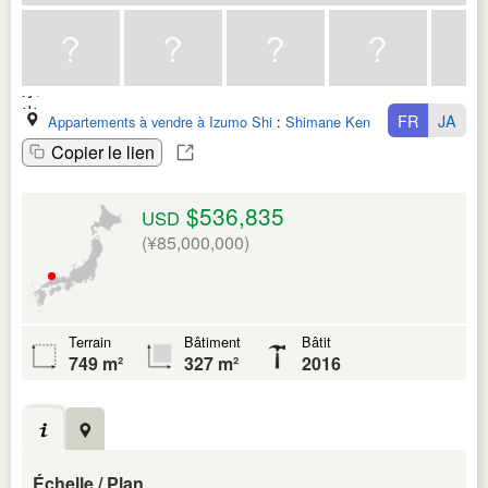
FR
JA
Appartements à vendre à Izumo Shi
:
Shimane Ken
Copier le lien
$536,835
USD
(¥85,000,000)
Terrain
Bâtiment
Bâtit
749 m²
327 m²
2016
Échelle / Plan