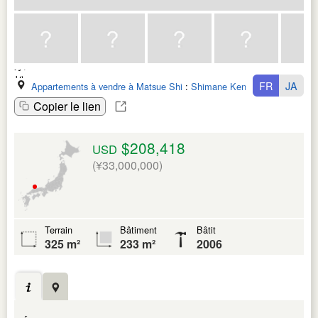
FR
JA
Appartements à vendre à Matsue Shi
:
Shimane Ken
Copier le lien
$208,418
USD
(¥33,000,000)
Terrain
Bâtiment
Bâtit
325 m²
233 m²
2006