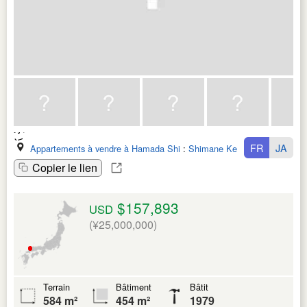
FR
JA
Appartements à vendre à Hamada Shi
:
Shimane Ken
Copier le lien
$157,893
USD
(¥25,000,000)
Terrain
Bâtiment
Bâtit
584 m²
454 m²
1979