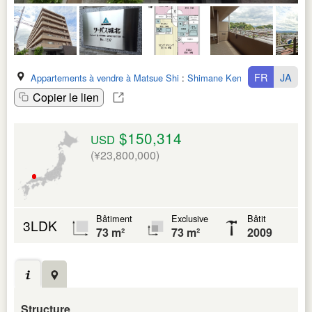
FR
JA
Appartements à vendre à Matsue Shi
:
Shimane Ken
Copier le lien
$150,314
USD
(¥23,800,000)
Bâtiment
Exclusive
Bâtit
3LDK
73 m²
73 m²
2009
Structure