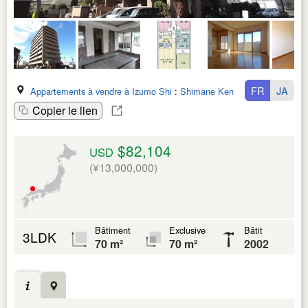
FR
JA
Appartements à vendre à Izumo Shi
:
Shimane Ken
Copier le lien
$82,104
USD
(¥13,000,000)
Bâtiment
Exclusive
Bâtit
3LDK
70 m²
70 m²
2002