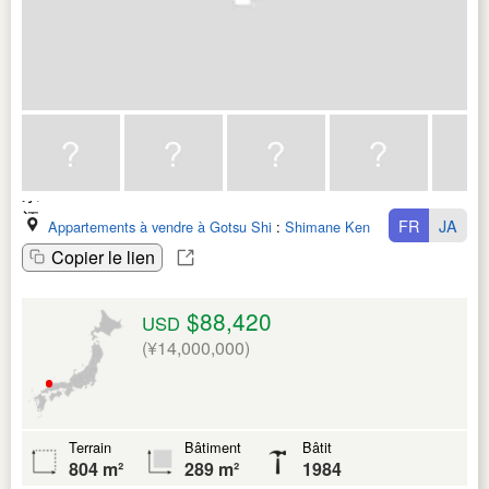
FR
JA
Appartements à vendre à Gotsu Shi
:
Shimane Ken
Copier le lien
$88,420
USD
(¥14,000,000)
Terrain
Bâtiment
Bâtit
804 m²
289 m²
1984