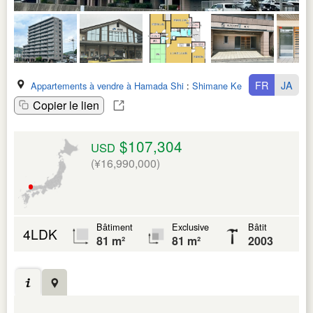
FR
JA
Appartements à vendre à Hamada Shi
:
Shimane Ken
Copier le lien
$107,304
USD
(¥16,990,000)
Bâtiment
Exclusive
Bâtit
4LDK
81 m²
81 m²
2003