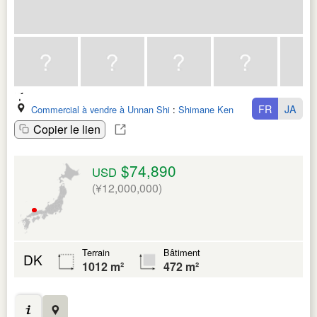
FR
JA
Commercial à vendre à Unnan Shi
:
Shimane Ken
Copier le lien
$74,890
USD
(¥12,000,000)
Terrain
Bâtiment
DK
1012 m²
472 m²