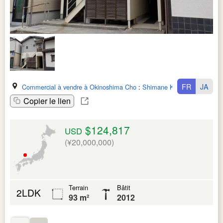
FR
JA
Commercial à vendre à Okinoshima Cho
:
Shimane Ken
Copier le lien
$124,817
USD
(¥20,000,000)
Terrain
Bâtit
2LDK
93 m²
2012