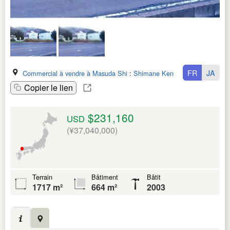
FR
JA
Commercial à vendre à Masuda Shi
:
Shimane Ken
Copier le lien
$231,160
USD
(¥37,040,000)
Terrain
Bâtiment
Bâtit
1717 m²
664 m²
2003