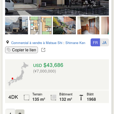
FR
JA
Commercial à vendre à Matsue Shi
:
Shimane Ken
Copier le lien
$43,686
USD
(¥7,000,000)
Terrain
Bâtiment
Bâtit
4DK
135 m²
132 m²
1968