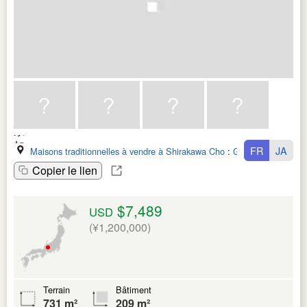
FR
JA
Maisons traditionnelles à vendre à Shirakawa Cho
:
Gifu Ken
Copier le lien
$7,489
USD
(¥1,200,000)
Terrain
Bâtiment
731 m²
209 m²