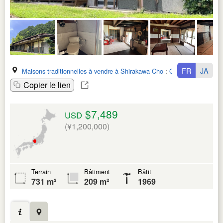
FR
JA
Maisons traditionnelles à vendre à Shirakawa Cho
:
Gifu Ken
Copier le lien
$7,489
USD
(¥1,200,000)
Terrain
Bâtiment
Bâtit
731 m²
209 m²
1969