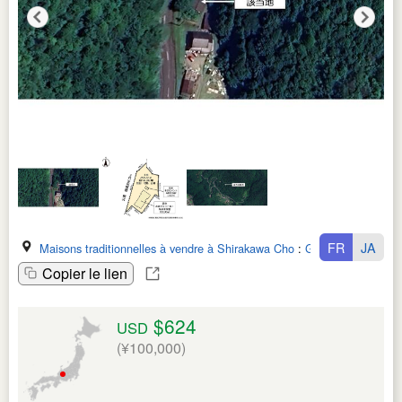
FR
JA
Maisons traditionnelles à vendre à Shirakawa Cho
:
Gifu Ken
Copier le lien
$624
USD
(¥100,000)