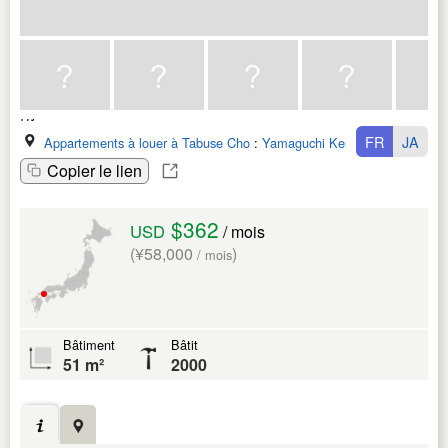
FR
JA
Appartements à louer à Tabuse Cho
:
Yamaguchi Ken
Copier le lien
$362
USD
/ mois
(¥58,000
)
/ mois
Bâtiment
Bâtit
51 m²
2000