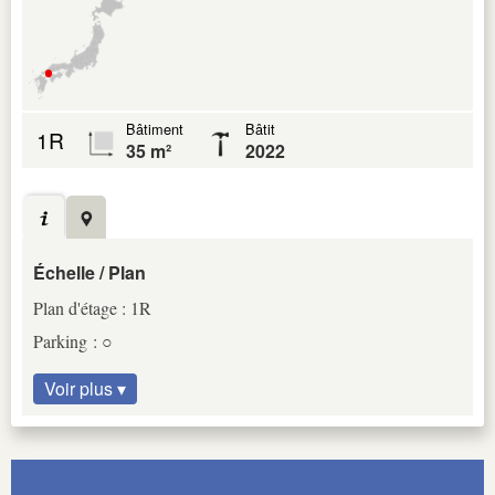
Bâtiment
Bâtit
1R
35 m²
2022
Échelle / Plan
Plan d'étage : 1R
Parking : ○
Voir plus ▾