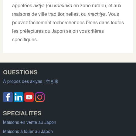
appelées
akiya
(ou
kominka
en zone rurale), et aux
maisons de ville traditionnelles, ou
machiya
. Vous
pouvez facilement rechercher des biens dans toutes
les préfectures du Japon selon vos critères
spécifiques.
QUESTIONS
À propos des akiyas :
空き家
SPECIALITES
Maisons en vente au Japon
Maisons à louer au Japon