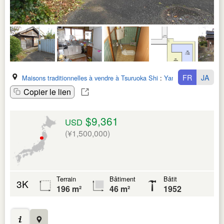
FR
JA
Maisons traditionnelles à vendre à Tsuruoka Shi
:
Yamagata Ken
Copier le lien
$9,361
USD
(¥1,500,000)
Terrain
Bâtiment
Bâtit
3K
196 m²
46 m²
1952