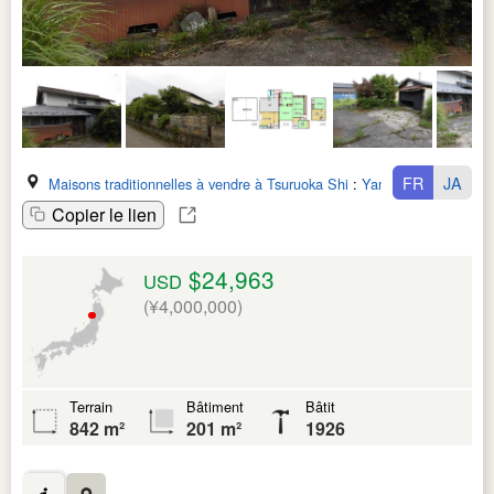
FR
JA
Maisons traditionnelles à vendre à Tsuruoka Shi
:
Yamagata Ken
Copier le lien
$24,963
USD
(¥4,000,000)
Terrain
Bâtiment
Bâtit
842 m²
201 m²
1926