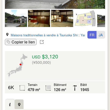
FR
JA
Maisons traditionnelles à vendre à Tsuruoka Shi
:
Yamagata Ken
Copier le lien
$3,120
USD
(¥500,000)
Terrain
Bâtiment
Bâtit
6K
479 m²
126 m²
1945