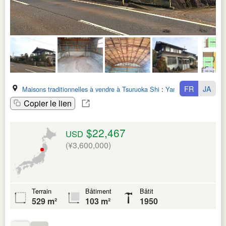
FR
JA
Maisons traditionnelles à vendre à Tsuruoka Shi
:
Yamagata Ken
Copier le lien
$22,467
USD
(¥3,600,000)
Terrain
Bâtiment
Bâtit
529 m²
103 m²
1950