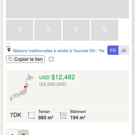
FR
JA
Maisons traditionnelles à vendre à Tsuruoka Shi
:
Yamagata Ken
Copier le lien
$12,482
USD
(¥2,000,000)
Terrain
Bâtiment
7DK
885 m²
194 m²