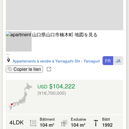
FR
JA
Appartements à vendre à Yamaguchi Shi
:
Yamaguchi Ken
Copier le lien
$104,222
USD
(¥16,700,000)
Bâtiment
Exclusive
Bâtit
4LDK
104 m²
104 m²
1992