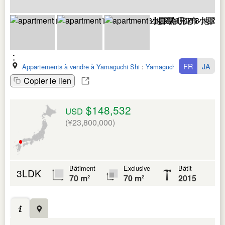
FR
JA
Appartements à vendre à Yamaguchi Shi
:
Yamaguchi Ken
Copier le lien
$148,532
USD
(¥23,800,000)
Bâtiment
Exclusive
Bâtit
3LDK
70 m²
70 m²
2015