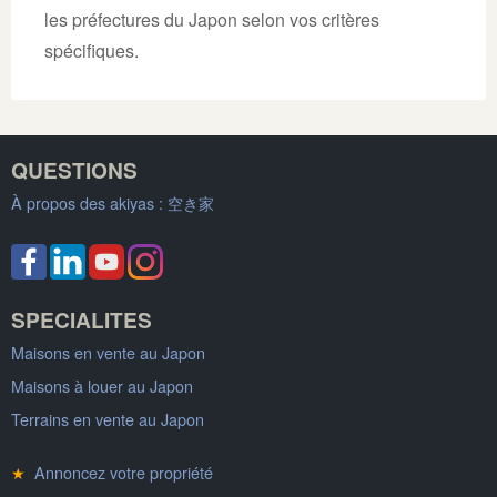
les préfectures du Japon selon vos critères
spécifiques.
QUESTIONS
À propos des akiyas :
空き家
SPECIALITES
Maisons en vente au Japon
Maisons à louer au Japon
Terrains en vente au Japon
★
Annoncez votre propriété