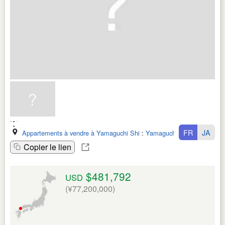
FR
JA
Appartements à vendre à Yamaguchi Shi
:
Yamaguchi Ken
Copier le lien
$481,792
USD
(¥77,200,000)