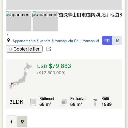
FR
JA
Appartements à vendre à Yamaguchi Shi
:
Yamaguchi Ken
Copier le lien
$79,883
USD
(¥12,800,000)
Bâtiment
Exclusive
Bâtit
3LDK
68 m²
68 m²
1989