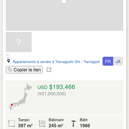
FR
JA
Appartements à vendre à Yamaguchi Shi
:
Yamaguchi Ken
Copier le lien
$193,466
USD
(¥31,000,000)
Terrain
Bâtiment
Bâtit
397 m²
245 m²
1986