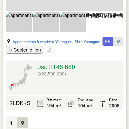
FR
JA
Appartements à vendre à Yamaguchi Shi
:
Yamaguchi Ken
Copier le lien
$146,660
USD
(¥23,500,000)
Bâtiment
Exclusive
Bâtit
2LDK+S
104 m²
104 m²
2006