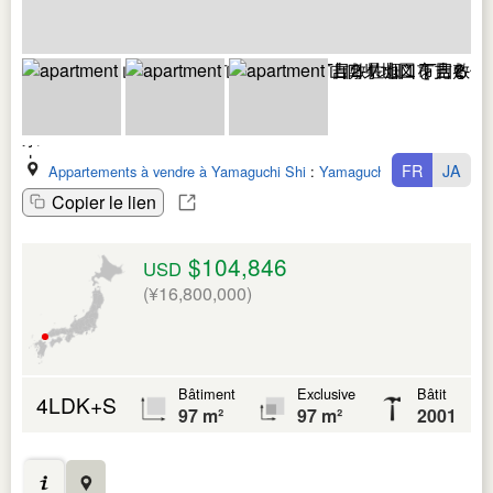
FR
JA
Appartements à vendre à Yamaguchi Shi
:
Yamaguchi Ken
Copier le lien
$104,846
USD
(¥16,800,000)
Bâtiment
Exclusive
Bâtit
4LDK+S
97 m²
97 m²
2001