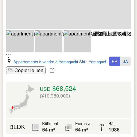
FR
JA
Appartements à vendre à Yamaguchi Shi
:
Yamaguchi Ken
Copier le lien
$68,524
USD
(¥10,980,000)
Bâtiment
Exclusive
Bâtit
3LDK
64 m²
64 m²
1986