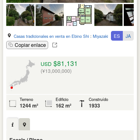
ES
JA
Casas tradicionales en venta en Ebino Shi
:
Miyazaki Ken
Copiar enlace
$81,131
USD
(¥13,000,000)
Terreno
Edificio
Construído
1244 m²
162 m²
1933
Escala / Plano