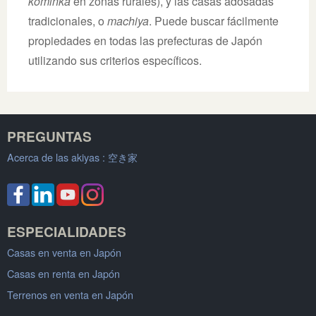
kominka
en zonas rurales), y las casas adosadas
tradicionales, o
machiya
. Puede buscar fácilmente
propiedades en todas las prefecturas de Japón
utilizando sus criterios específicos.
PREGUNTAS
Acerca de las akiyas :
空き家
ESPECIALIDADES
Casas en venta en Japón
Casas en renta en Japón
Terrenos en venta en Japón