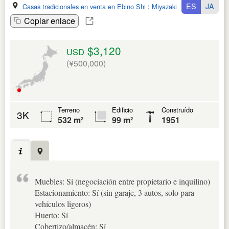
ES
JA
Casas tradicionales en venta en Ebino Shi
:
Miyazaki Ken
Copiar enlace
$3,120
USD
(¥500,000)
Terreno
Edificio
Construído
3K
532 m²
99 m²
1951
Muebles: Sí (negociación entre propietario e inquilino)
Estacionamiento: Sí (sin garaje, 3 autos, solo para
vehículos ligeros)
Huerto: Sí
Cobertizo/almacén: Sí