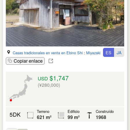
ES
JA
Casas tradicionales en venta en Ebino Shi
:
Miyazaki Ken
Copiar enlace
$1,747
USD
(¥280,000)
Terreno
Edificio
Construído
5DK
621 m²
99 m²
1968