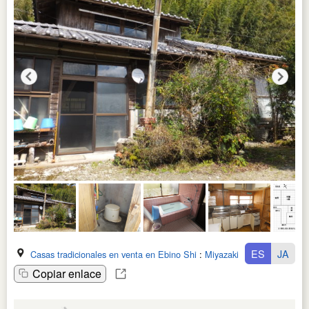
ES
JA
Casas tradicionales en venta en Ebino Shi
:
Miyazaki Ken
Copiar enlace