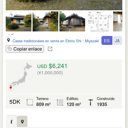
ES
JA
Casas tradicionales en venta en Ebino Shi
:
Miyazaki Ken
Copiar enlace
$6,241
USD
(¥1,000,000)
Terreno
Edificio
Construído
5DK
809 m²
120 m²
1935