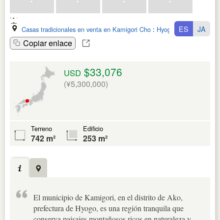
ES
JA
Casas tradicionales en venta en Kamigori Cho
:
Hyogo Ken
Copiar enlace
$33,076
USD
(¥5,300,000)
Terreno
Edificio
742 m²
253 m²
El municipio de Kamigori, en el distrito de Ako,
prefectura de Hyogo, es una región tranquila que
conserva paisajes montañosos ricos en naturaleza y