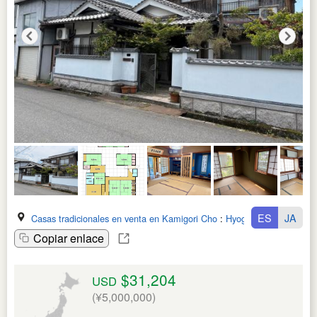
ES
JA
Casas tradicionales en venta en Kamigori Cho
:
Hyogo Ken
Copiar enlace
$31,204
USD
(¥5,000,000)