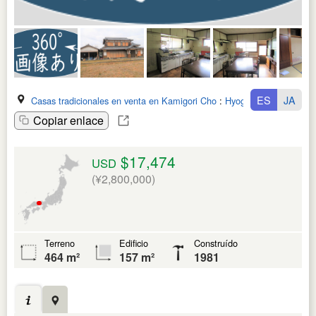
ES
JA
Casas tradicionales en venta en Kamigori Cho
:
Hyogo Ken
Copiar enlace
$17,474
USD
(¥2,800,000)
Terreno
Edificio
Construído
464 m²
157 m²
1981